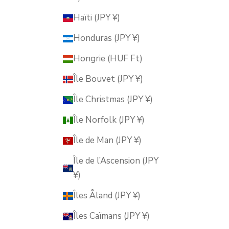
Haïti (JPY ¥)
Honduras (JPY ¥)
Hongrie (HUF Ft)
Île Bouvet (JPY ¥)
Île Christmas (JPY ¥)
Île Norfolk (JPY ¥)
Île de Man (JPY ¥)
Île de l’Ascension (JPY
¥)
Îles Åland (JPY ¥)
Îles Caïmans (JPY ¥)