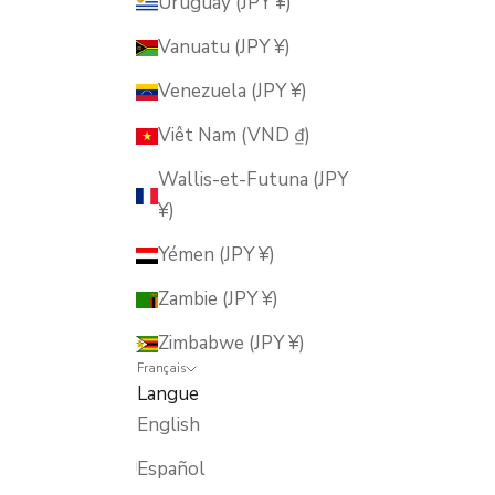
Uruguay (JPY ¥)
Vanuatu (JPY ¥)
Venezuela (JPY ¥)
Viêt Nam (VND ₫)
Wallis-et-Futuna (JPY
¥)
Yémen (JPY ¥)
Zambie (JPY ¥)
Zimbabwe (JPY ¥)
Français
Langue
English
Español