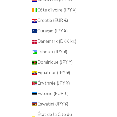
Côte d’Ivoire (JPY ¥)
Croatie (EUR €)
Curaçao (JPY ¥)
Danemark (DKK kr.)
Djibouti (JPY ¥)
Dominique (JPY ¥)
Équateur (JPY ¥)
Érythrée (JPY ¥)
Estonie (EUR €)
Eswatini (JPY ¥)
État de la Cité du