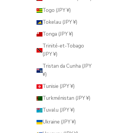
Togo (JPY ¥)
Tokelau (JPY ¥)
Tonga (JPY ¥)
Trinité-et-Tobago
(JPY ¥)
Tristan da Cunha (JPY
¥)
Tunisie (JPY ¥)
Turkménistan (JPY ¥)
Tuvalu (JPY ¥)
Ukraine (JPY ¥)