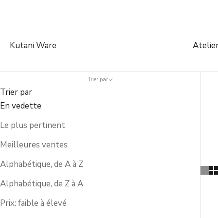
Kutani Ware
Atelie
Trier par
Trier par
En vedette
Le plus pertinent
Meilleures ventes
Alphabétique, de A à Z
Alphabétique, de Z à A
Prix: faible à élevé