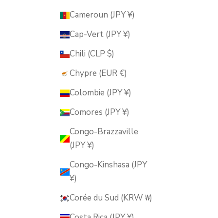
Cameroun (JPY ¥)
Cap-Vert (JPY ¥)
Chili (CLP $)
Chypre (EUR €)
Colombie (JPY ¥)
Comores (JPY ¥)
Congo-Brazzaville
(JPY ¥)
Congo-Kinshasa (JPY
¥)
Corée du Sud (KRW ₩)
Costa Rica (JPY ¥)