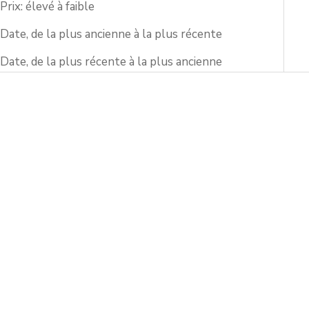
Prix: élevé à faible
Date, de la plus ancienne à la plus récente
Date, de la plus récente à la plus ancienne
Ajouter au panier
Ajouter au panier
Bol Une Donburi 5, 5 po
Blanc Une grande tasse à
saké
Prix de vente
$91.00 USD
Prix de vente
$129.00 USD