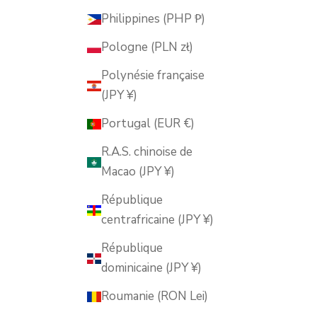
Philippines (PHP ₱)
Pologne (PLN zł)
Polynésie française
(JPY ¥)
Portugal (EUR €)
R.A.S. chinoise de
Macao (JPY ¥)
République
centrafricaine (JPY ¥)
République
dominicaine (JPY ¥)
Roumanie (RON Lei)