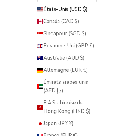
États-Unis (USD $)
Canada (CAD $)
Singapour (SGD $)
Royaume-Uni (GBP £)
Australie (AUD $)
Allemagne (EUR €)
Émirats arabes unis
(AED د.إ)
R.A.S. chinoise de
Hong Kong (HKD $)
Japon (JPY ¥)
France (EUR €)