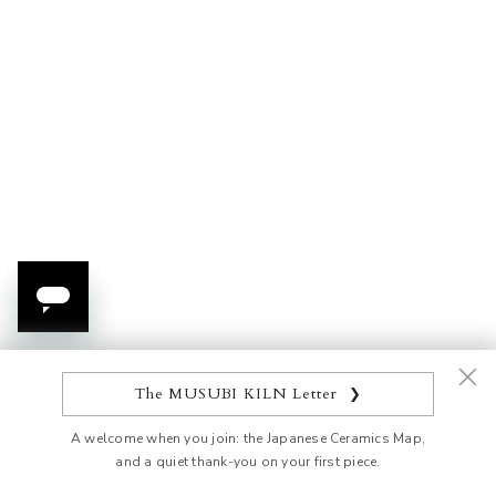
Ajouter au panier
Ajouter au panier
Givre Sauce Plate
Assiette ronde Givre
Prix de vente
Prix de vente
$81.00 USD
$118.00 USD
ECONOMISEZ 14%
The MUSUBI KILN Letter
❯
A welcome when you join: the Japanese Ceramics Map,
and a quiet thank-you on your first piece.