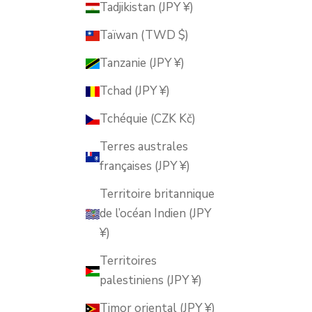
Tadjikistan (JPY ¥)
Taïwan (TWD $)
Tanzanie (JPY ¥)
Tchad (JPY ¥)
Tchéquie (CZK Kč)
Terres australes
françaises (JPY ¥)
Territoire britannique
de l’océan Indien (JPY
¥)
Territoires
palestiniens (JPY ¥)
Timor oriental (JPY ¥)