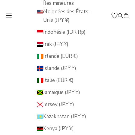
Îles mineures
éloignées des États-
Ouvrir la navigation
Ouvrir 
Voir 
MUSUBI KILN
Unis (JPY ¥)
Indonésie (IDR Rp)
Irak (JPY ¥)
Irlande (EUR €)
Islande (JPY ¥)
Italie (EUR €)
Jamaïque (JPY ¥)
Jersey (JPY ¥)
Kazakhstan (JPY ¥)
Kenya (JPY ¥)