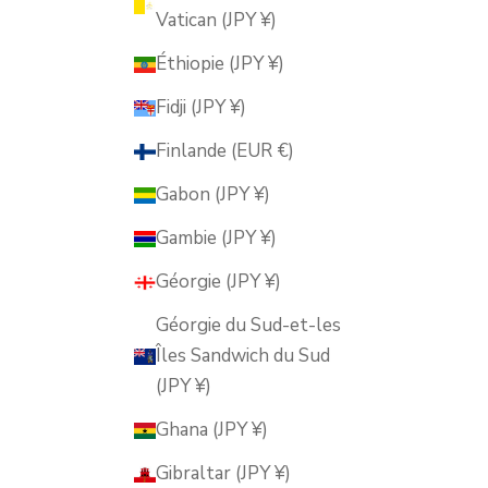
Vatican (JPY ¥)
Éthiopie (JPY ¥)
Fidji (JPY ¥)
Finlande (EUR €)
Gabon (JPY ¥)
Gambie (JPY ¥)
Géorgie (JPY ¥)
Géorgie du Sud-et-les
Îles Sandwich du Sud
(JPY ¥)
Ghana (JPY ¥)
Gibraltar (JPY ¥)