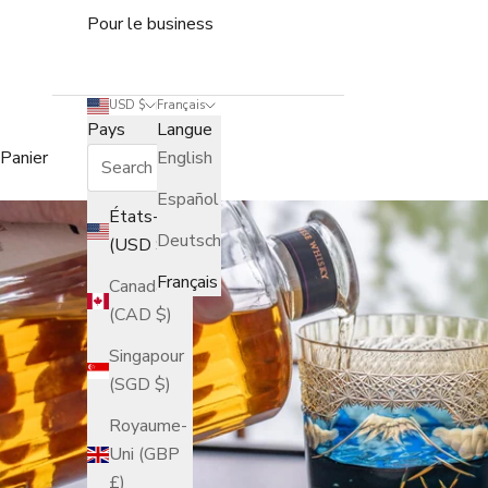
Pour le business
USD $
Français
Pays
Langue
Panier
English
Español
États-Unis
Deutsch
(USD $)
Français
Canada
(CAD $)
Singapour
(SGD $)
Royaume-
Uni (GBP
£)