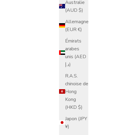
Australie
(AUD $)
Allemagne
(EUR €)
Émirats
arabes
unis (AED
د.إ)
R.A.S.
chinoise de
Hong
Kong
(HKD $)
Japon (JPY
¥)