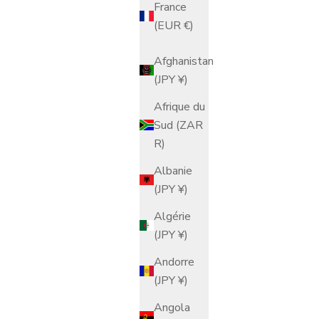
France
(EUR €)
Afghanistan
(JPY ¥)
Afrique du
Sud (ZAR
R)
Albanie
(JPY ¥)
Algérie
(JPY ¥)
Andorre
(JPY ¥)
Angola