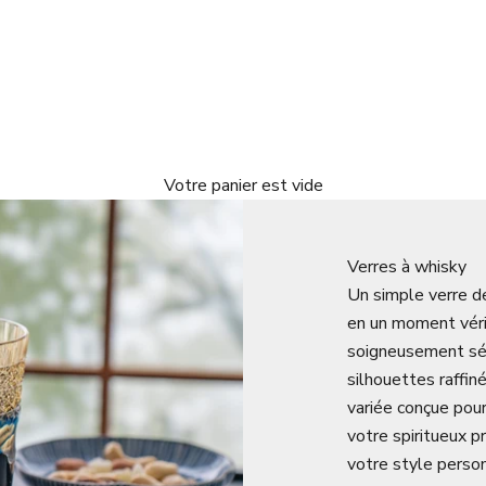
Votre panier est vide
Verres à whisky
Un simple verre d
en un moment véri
soigneusement séle
silhouettes raffi
variée conçue pou
votre spiritueux p
votre style person