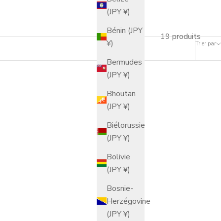
(JPY ¥)
Bénin (JPY
19 produits
¥)
Trier par
Bermudes
(JPY ¥)
Bhoutan
(JPY ¥)
Biélorussie
(JPY ¥)
Bolivie
(JPY ¥)
Bosnie-
Herzégovine
(JPY ¥)