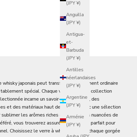
(JPY ¥)
Anguilla
(JPY ¥)
Antigua-
et-
Barbuda
(JPY ¥)
Antilles
néerlandaises
e whisky japonais peut transformer un moment ordinaire
(JPY ¥)
tablement spécial. Chaque verre de cette collection
Argentine
ctionnée incarne un savoir-faire artisanal, des
(JPY ¥)
nées et des matériaux haut de gamme. Avec une sélection
r sublimer les arômes riches et les saveurs nuancées de
Arménie
référé, vous trouverez assurément l'accord parfait pour
(JPY ¥)
nel. Choisissez le verre à whisky idéal et chaque gorgée
Aruba (JPY