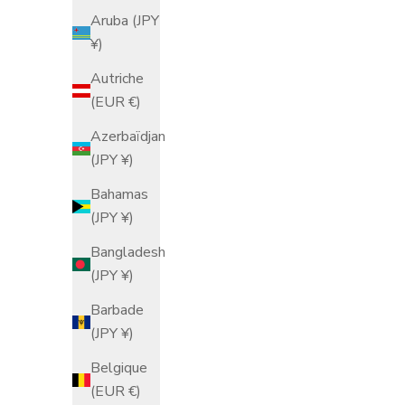
Aruba (JPY
¥)
Autriche
Verre à whisky sakura rose profond
Verre
(EUR €)
Prix de vente
$401.00 USD
Azerbaïdjan
(JPY ¥)
Bahamas
(JPY ¥)
Bangladesh
(JPY ¥)
Barbade
(JPY ¥)
Belgique
(EUR €)