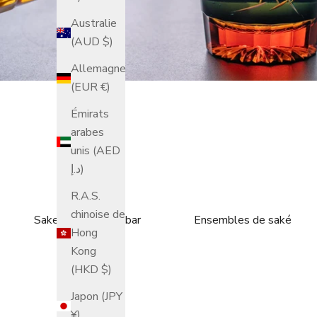
Australie
(AUD $)
Allemagne
(EUR €)
Émirats
arabes
unis (AED
د.إ)
R.A.S.
chinoise de
Sake / Verrerie de bar
Ensembles de saké
Hong
Kong
(HKD $)
Japon (JPY
¥)