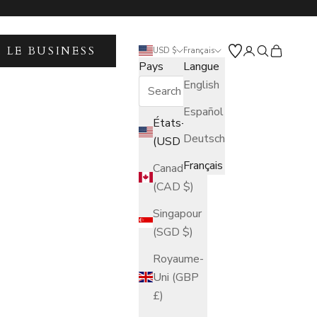
 LE BUSINESS
Ouvrir le compt
Ouvrir la re
Voir le pa
USD $
Français
Pays
Langue
English
Español
États-Unis
Deutsch
(USD $)
Français
Canada
(CAD $)
Singapour
(SGD $)
Royaume-
Uni (GBP
£)