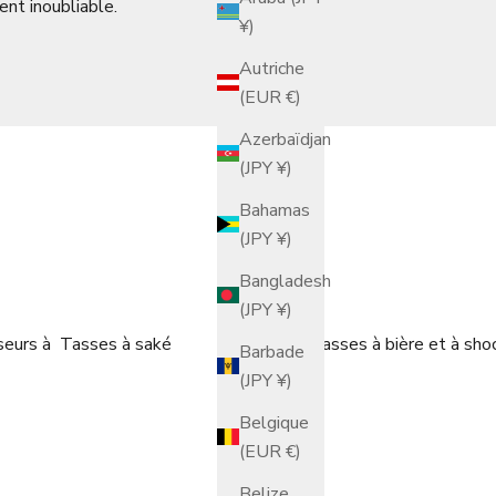
nt inoubliable.
¥)
Autriche
(EUR €)
Azerbaïdjan
(JPY ¥)
Bahamas
(JPY ¥)
Bangladesh
(JPY ¥)
seurs à
Tasses à saké
Tasses à bière et à sho
Barbade
(JPY ¥)
Belgique
(EUR €)
Belize