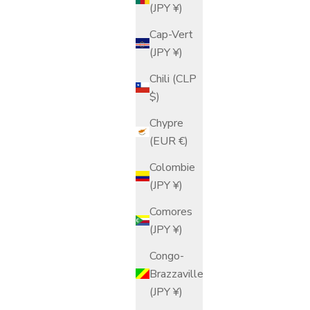
(JPY ¥)
Cap-Vert
(JPY ¥)
émeraude
Verre à whisky Sakura bleu indigo
Chili (CLP
Prix de vente
$358.00 USD
$)
Chypre
(EUR €)
Colombie
(JPY ¥)
Comores
(JPY ¥)
Congo-
Brazzaville
(JPY ¥)