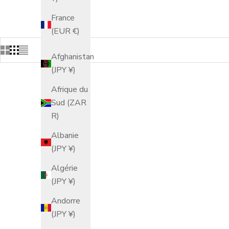
France
(EUR €)
Afghanistan
(JPY ¥)
Afrique du
Sud (ZAR
R)
Albanie
(JPY ¥)
Algérie
(JPY ¥)
Andorre
(JPY ¥)