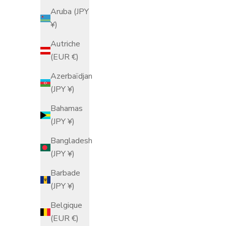
Aruba (JPY
¥)
Autriche
(EUR €)
Azerbaïdjan
(JPY ¥)
Bahamas
(JPY ¥)
Paire de y
Pr
$
Bangladesh
(JPY ¥)
Barbade
(JPY ¥)
Belgique
(EUR €)