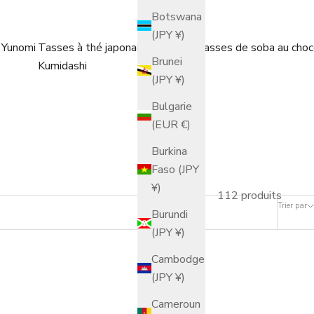
Botswana
(JPY ¥)
 Yunomi
Tasses à thé japonaises
Tasses de soba au choc
Brunei
Kumidashi
(JPY ¥)
Bulgarie
(EUR €)
Burkina
Faso (JPY
¥)
112 produits
Trier par
Burundi
(JPY ¥)
Cambodge
(JPY ¥)
Cameroun