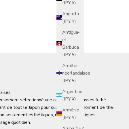
(JPY ¥)
Anguilla
(JPY ¥)
Antigua-
et-
Barbuda
(JPY ¥)
Antilles
néerlandaises
(JPY ¥)
Argentine
naises
(JPY ¥)
usement sélectionné une collection de tasses à thé
ant de tout le Japon pour sublimer votre moment de thé.
Arménie
on seulement esthétiques, mais aussi pratiques,
(JPY ¥)
usage quotidien.
Aruba (JPY