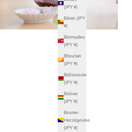
(JPY ¥)
Bénin (JPY
¥)
Bermudes
(JPY ¥)
Bhoutan
(JPY ¥)
Biélorussie
(JPY ¥)
Bolivie
(JPY ¥)
Bosnie-
Herzégovine
(JPY ¥)