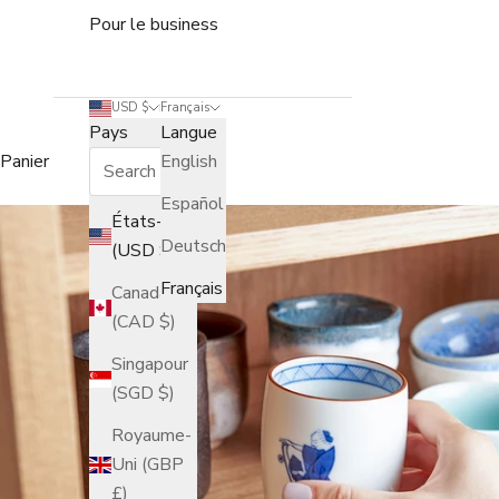
Pour le business
USD $
Français
Pays
Langue
Panier
English
Español
États-Unis
Deutsch
(USD $)
Français
Canada
(CAD $)
Singapour
(SGD $)
Royaume-
Uni (GBP
£)