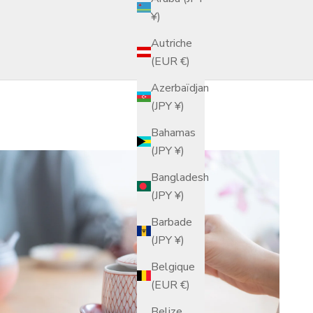
¥)
Autriche
(EUR €)
Azerbaïdjan
(JPY ¥)
Bahamas
(JPY ¥)
Bangladesh
(JPY ¥)
Barbade
(JPY ¥)
Belgique
(EUR €)
Belize