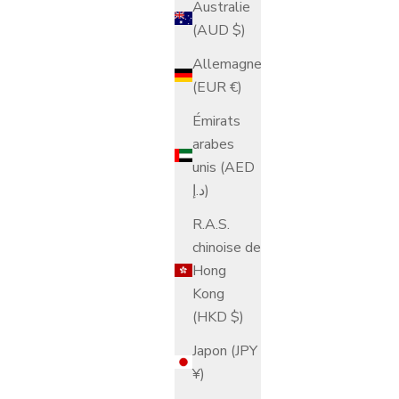
Australie
(AUD $)
Allemagne
(EUR €)
Émirats
arabes
unis (AED
د.إ)
R.A.S.
chinoise de
Hong
Kong
(HKD $)
Japon (JPY
¥)