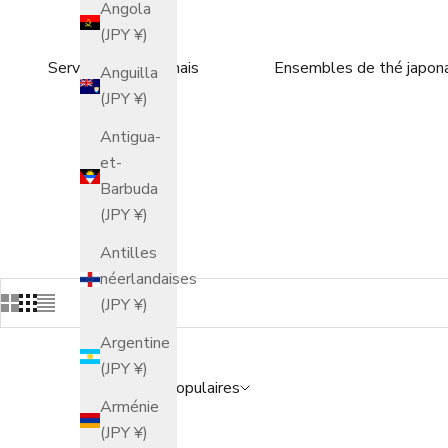
Angola
(JPY ¥)
Service à thé japonais
Ensembles de thé japona
Anguilla
(JPY ¥)
Antigua-
et-
Barbuda
(JPY ¥)
Antilles
néerlandaises
(JPY ¥)
Argentine
(JPY ¥)
Catégories populaires
Arménie
(JPY ¥)