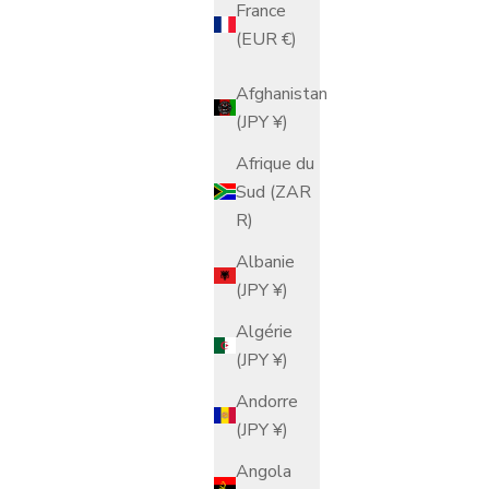
France
(EUR €)
Afghanistan
(JPY ¥)
Afrique du
Sud (ZAR
R)
Albanie
(JPY ¥)
Algérie
(JPY ¥)
Andorre
(JPY ¥)
Angola