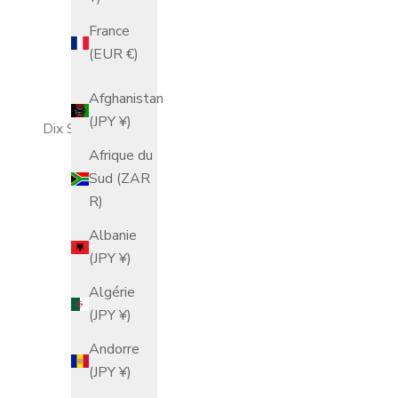
France
(EUR €)
Afghanistan
(JPY ¥)
Dix
Soba-chocolat
Afrique du
Sud (ZAR
R)
Albanie
(JPY ¥)
Algérie
(JPY ¥)
Andorre
(JPY ¥)