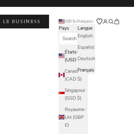
 LE BUSINESS
Ouvrir le compt
Ouvrir la re
Voir le pa
USD $
Français
Pays
Langue
English
Español
États-Unis
Deutsch
(USD $)
Français
Canada
(CAD $)
Singapour
(SGD $)
Royaume-
Uni (GBP
£)