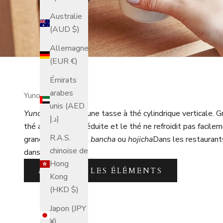
Australie
(AUD $)
Allemagne
(EUR €)
Émirats
arabes
Yunomi
unis (AED
Yunomi
Il s'agit d'une tasse à thé cylindrique verticale. 
د.إ)
thé avec l'air est réduite et le thé ne refroidit pas facil
R.A.S.
grandes quantités.
bancha
ou
hojicha
Dans les restaurants
chinoise de
dans un yunomi.
Hong
AFFICHER LES ÉLÉMENTS
Kong
(HKD $)
Japon (JPY
¥)