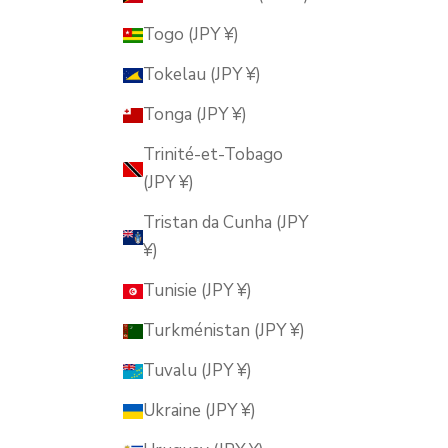
Togo (JPY ¥)
Tokelau (JPY ¥)
Tonga (JPY ¥)
Trinité-et-Tobago
(JPY ¥)
Tristan da Cunha (JPY
¥)
Tunisie (JPY ¥)
Turkménistan (JPY ¥)
Tuvalu (JPY ¥)
Ukraine (JPY ¥)