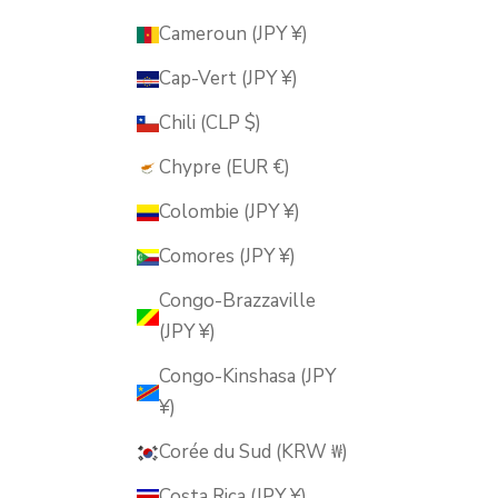
Cameroun (JPY ¥)
Cap-Vert (JPY ¥)
Chili (CLP $)
Chypre (EUR €)
Colombie (JPY ¥)
Comores (JPY ¥)
Congo-Brazzaville
(JPY ¥)
Congo-Kinshasa (JPY
¥)
Corée du Sud (KRW ₩)
Costa Rica (JPY ¥)