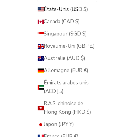
États-Unis (USD $)
Canada (CAD $)
Singapour (SGD $)
Royaume-Uni (GBP £)
Australie (AUD $)
Allemagne (EUR €)
Émirats arabes unis
(AED د.إ)
R.A.S. chinoise de
Hong Kong (HKD $)
Japon (JPY ¥)
France (EUR €)