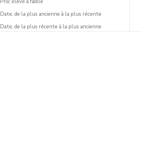
Prix: élevé à faible
Date, de la plus ancienne à la plus récente
Date, de la plus récente à la plus ancienne
Ajouter au panier
Ajouter au panier
Assiette de dîner Sakura à
Assiette de dîner Camélia
fleurs bleues
à fleurs bleues
Prix de vente
Prix de vente
$170.00 USD
$170.00 USD