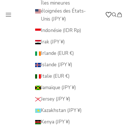
Îles mineures
éloignées des États-
Ouvrir la navigation
Ouvrir 
Voir 
MUSUBI KILN
Unis (JPY ¥)
Indonésie (IDR Rp)
Irak (JPY ¥)
Irlande (EUR €)
Islande (JPY ¥)
Italie (EUR €)
Jamaïque (JPY ¥)
Jersey (JPY ¥)
Kazakhstan (JPY ¥)
Kenya (JPY ¥)