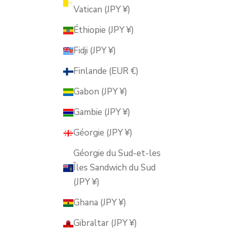
Vatican (JPY ¥)
Éthiopie (JPY ¥)
Fidji (JPY ¥)
Finlande (EUR €)
Gabon (JPY ¥)
Gambie (JPY ¥)
Géorgie (JPY ¥)
Géorgie du Sud-et-les
Îles Sandwich du Sud
(JPY ¥)
Ghana (JPY ¥)
Gibraltar (JPY ¥)