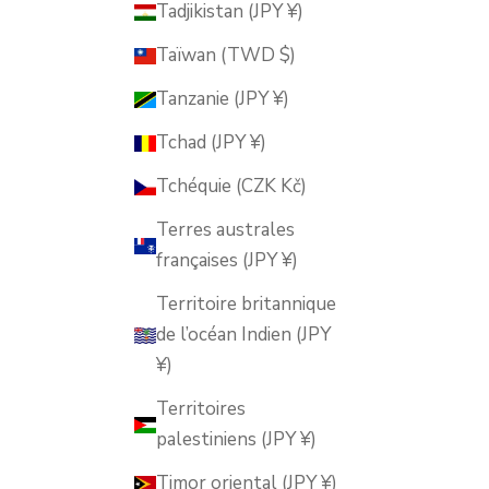
Tadjikistan (JPY ¥)
Taïwan (TWD $)
Tanzanie (JPY ¥)
Tchad (JPY ¥)
Tchéquie (CZK Kč)
Terres australes
françaises (JPY ¥)
Territoire britannique
de l’océan Indien (JPY
¥)
Territoires
palestiniens (JPY ¥)
Timor oriental (JPY ¥)