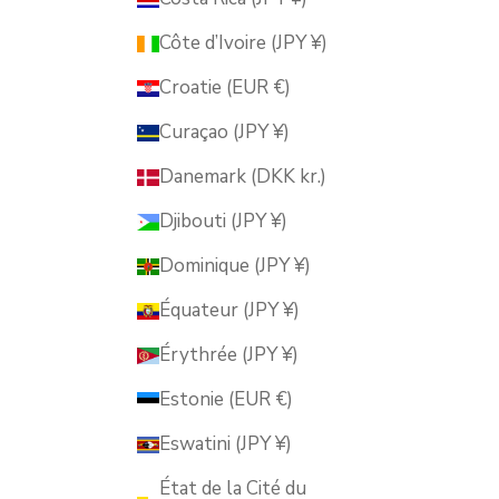
Côte d’Ivoire (JPY ¥)
Croatie (EUR €)
Curaçao (JPY ¥)
Danemark (DKK kr.)
Djibouti (JPY ¥)
Dominique (JPY ¥)
Équateur (JPY ¥)
Érythrée (JPY ¥)
Estonie (EUR €)
Eswatini (JPY ¥)
État de la Cité du