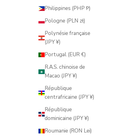
Philippines (PHP ₱)
Pologne (PLN zł)
Polynésie française
(JPY ¥)
Portugal (EUR €)
R.A.S. chinoise de
Macao (JPY ¥)
République
centrafricaine (JPY ¥)
République
dominicaine (JPY ¥)
Roumanie (RON Lei)