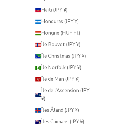
Haïti (JPY ¥)
Honduras (JPY ¥)
Hongrie (HUF Ft)
Île Bouvet (JPY ¥)
Île Christmas (JPY ¥)
Île Norfolk (JPY ¥)
Île de Man (JPY ¥)
Île de l’Ascension (JPY
¥)
Îles Åland (JPY ¥)
Îles Caïmans (JPY ¥)