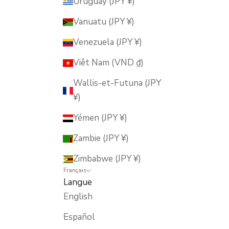
Uruguay (JPY ¥)
Vanuatu (JPY ¥)
Venezuela (JPY ¥)
Viêt Nam (VND ₫)
Wallis-et-Futuna (JPY
¥)
Yémen (JPY ¥)
Zambie (JPY ¥)
Zimbabwe (JPY ¥)
Français
Langue
English
Español