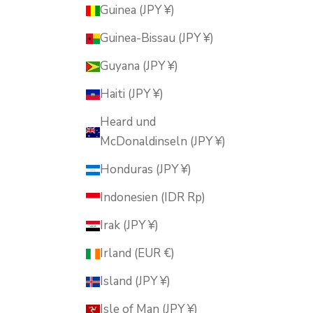
Guinea (JPY ¥)
Guinea-Bissau (JPY ¥)
Guyana (JPY ¥)
Haiti (JPY ¥)
Heard und
McDonaldinseln (JPY ¥)
Honduras (JPY ¥)
Indonesien (IDR Rp)
Irak (JPY ¥)
Irland (EUR €)
Island (JPY ¥)
Isle of Man (JPY ¥)