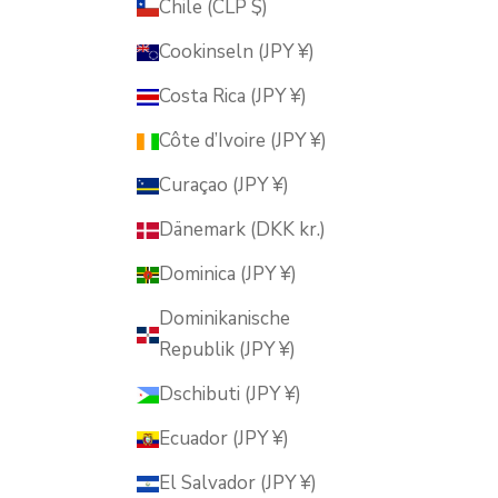
Chile (CLP $)
Cookinseln (JPY ¥)
Costa Rica (JPY ¥)
Côte d’Ivoire (JPY ¥)
Curaçao (JPY ¥)
Dänemark (DKK kr.)
Dominica (JPY ¥)
Dominikanische
Republik (JPY ¥)
Dschibuti (JPY ¥)
Ecuador (JPY ¥)
El Salvador (JPY ¥)