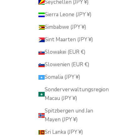
Seychellen (JPY ¥)
Sierra Leone (JPY ¥)
Simbabwe (JPY ¥)
Sint Maarten (JPY ¥)
Slowakei (EUR €)
Slowenien (EUR €)
Somalia (JPY ¥)
Sonderverwaltungsregion
Macau (JPY ¥)
Spitzbergen und Jan
Mayen (JPY ¥)
Sri Lanka (JPY ¥)