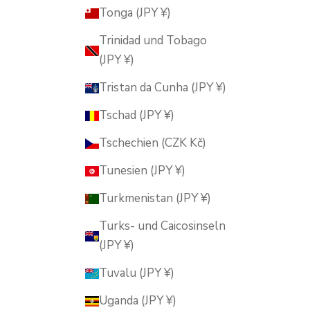
Tonga (JPY ¥)
Trinidad und Tobago
(JPY ¥)
Tristan da Cunha (JPY ¥)
Tschad (JPY ¥)
Tschechien (CZK Kč)
Tunesien (JPY ¥)
Turkmenistan (JPY ¥)
Turks- und Caicosinseln
(JPY ¥)
Tuvalu (JPY ¥)
Uganda (JPY ¥)