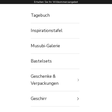
Zum Inhalt springen
Erhalten Sie Ihr Willkommensangebot
Tagebuch
Inspirationstafel
Musubi-Galerie
Bastelsets
Geschenke &
Verpackungen
Geschirr