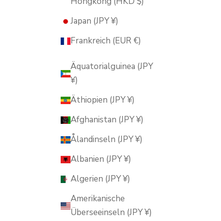
Hongkong (HKD $)
Japan (JPY ¥)
Frankreich (EUR €)
Äquatorialguinea (JPY
¥)
Äthiopien (JPY ¥)
Afghanistan (JPY ¥)
Ålandinseln (JPY ¥)
Albanien (JPY ¥)
Algerien (JPY ¥)
Amerikanische
Überseeinseln (JPY ¥)