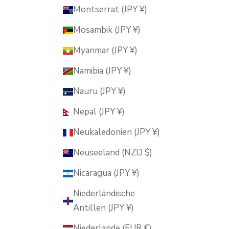
Montserrat (JPY ¥)
Mosambik (JPY ¥)
Myanmar (JPY ¥)
Namibia (JPY ¥)
Nauru (JPY ¥)
Nepal (JPY ¥)
Neukaledonien (JPY ¥)
Neuseeland (NZD $)
Nicaragua (JPY ¥)
Niederländische
Antillen (JPY ¥)
Niederlande (EUR €)