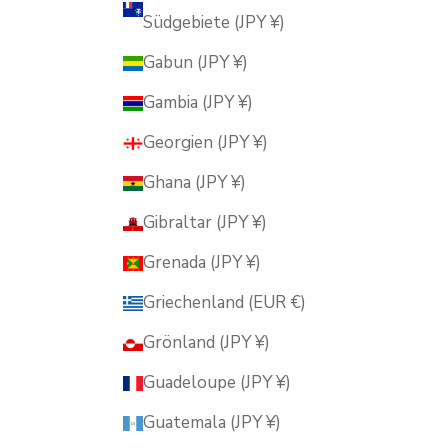
Südgebiete (JPY ¥)
Gabun (JPY ¥)
Gambia (JPY ¥)
Georgien (JPY ¥)
Ghana (JPY ¥)
Gibraltar (JPY ¥)
Grenada (JPY ¥)
Griechenland (EUR €)
Grönland (JPY ¥)
Guadeloupe (JPY ¥)
Guatemala (JPY ¥)