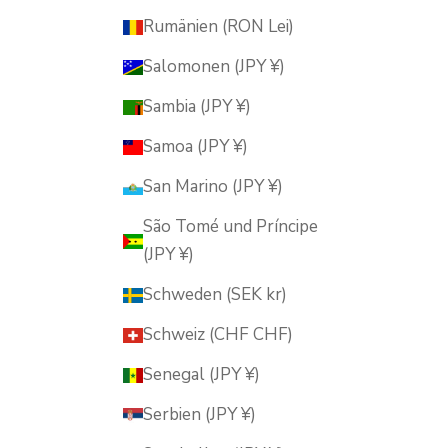
Rumänien (RON Lei)
Salomonen (JPY ¥)
Sambia (JPY ¥)
Samoa (JPY ¥)
San Marino (JPY ¥)
São Tomé und Príncipe
(JPY ¥)
Schweden (SEK kr)
Schweiz (CHF CHF)
Senegal (JPY ¥)
Serbien (JPY ¥)