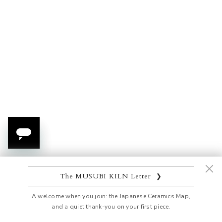
In den Warenkorb
In den Warenkorb
Hazy Moon Essteller
Hazy Moon Lackware
Beilagenteller
Angebot
$389.00 USD
Angebot
$259.00 USD
The MUSUBI KILN Letter
❯
A welcome when you join: the Japanese Ceramics Map,
and a quiet thank-you on your first piece.
Newsletter