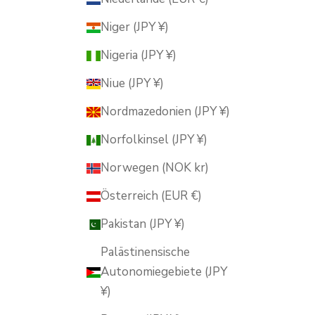
Niger (JPY ¥)
Nigeria (JPY ¥)
Niue (JPY ¥)
Nordmazedonien (JPY ¥)
Norfolkinsel (JPY ¥)
Norwegen (NOK kr)
Österreich (EUR €)
Pakistan (JPY ¥)
Palästinensische
Autonomiegebiete (JPY
¥)