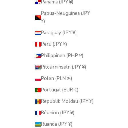
Panama (JPY ¥)
Papua-Neuguinea (JPY
¥)
Paraguay (JPY ¥)
Peru (JPY ¥)
Philippinen (PHP ₱)
Pitcairninseln (JPY ¥)
Polen (PLN zł)
Portugal (EUR €)
Republik Moldau (JPY ¥)
Réunion (JPY ¥)
Ruanda (JPY ¥)