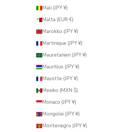
Mali (JPY ¥)
Malta (EUR €)
Marokko (JPY ¥)
Martinique (JPY ¥)
Mauretanien (JPY ¥)
Mauritius (JPY ¥)
Mayotte (JPY ¥)
Mexiko (MXN $)
Monaco (JPY ¥)
Mongolei (JPY ¥)
Montenegro (JPY ¥)