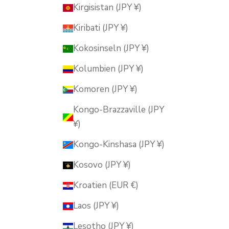
Kirgisistan (JPY ¥)
Kiribati (JPY ¥)
Kokosinseln (JPY ¥)
Kolumbien (JPY ¥)
Komoren (JPY ¥)
Kongo-Brazzaville (JPY
¥)
Kongo-Kinshasa (JPY ¥)
Kosovo (JPY ¥)
Kroatien (EUR €)
Laos (JPY ¥)
Lesotho (JPY ¥)