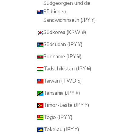
Südgeorgien und die
Südlichen
Sandwichinseln (JPY ¥)
Südkorea (KRW ₩)
Südsudan (JPY ¥)
Suriname (JPY ¥)
Tadschikistan (JPY ¥)
Taiwan (TWD $)
Tansania (JPY ¥)
Timor-Leste (JPY ¥)
Togo (JPY ¥)
Tokelau (JPY ¥)