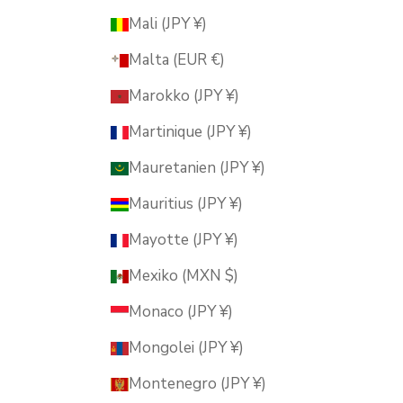
Mali (JPY ¥)
Malta (EUR €)
Marokko (JPY ¥)
Martinique (JPY ¥)
Mauretanien (JPY ¥)
Mauritius (JPY ¥)
Mayotte (JPY ¥)
Mexiko (MXN $)
Monaco (JPY ¥)
Mongolei (JPY ¥)
Montenegro (JPY ¥)