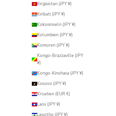
Kirgisistan (JPY ¥)
Kiribati (JPY ¥)
Kokosinseln (JPY ¥)
Kolumbien (JPY ¥)
Komoren (JPY ¥)
Kongo-Brazzaville (JPY
¥)
Kongo-Kinshasa (JPY ¥)
Kosovo (JPY ¥)
Kroatien (EUR €)
Laos (JPY ¥)
Lesotho (JPY ¥)