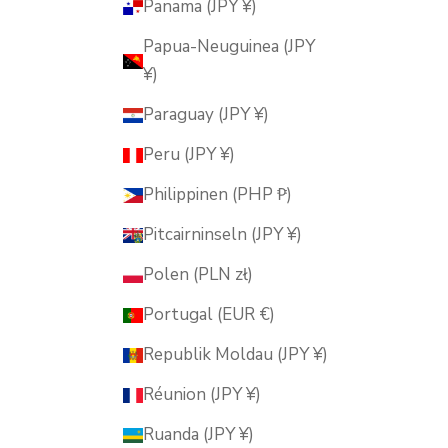
Panama (JPY ¥)
Papua-Neuguinea (JPY
¥)
Paraguay (JPY ¥)
Peru (JPY ¥)
Philippinen (PHP ₱)
Pitcairninseln (JPY ¥)
Polen (PLN zł)
Portugal (EUR €)
Republik Moldau (JPY ¥)
Réunion (JPY ¥)
Ruanda (JPY ¥)