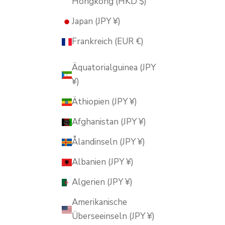
Hongkong (HKD $)
Japan (JPY ¥)
Frankreich (EUR €)
Äquatorialguinea (JPY
¥)
Äthiopien (JPY ¥)
Afghanistan (JPY ¥)
Ålandinseln (JPY ¥)
Albanien (JPY ¥)
Algerien (JPY ¥)
Amerikanische
Überseeinseln (JPY ¥)