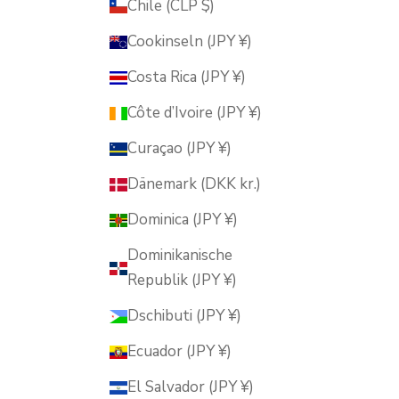
Chile (CLP $)
Cookinseln (JPY ¥)
Costa Rica (JPY ¥)
Côte d’Ivoire (JPY ¥)
Curaçao (JPY ¥)
Dänemark (DKK kr.)
Dominica (JPY ¥)
Dominikanische
Republik (JPY ¥)
Dschibuti (JPY ¥)
Ecuador (JPY ¥)
El Salvador (JPY ¥)