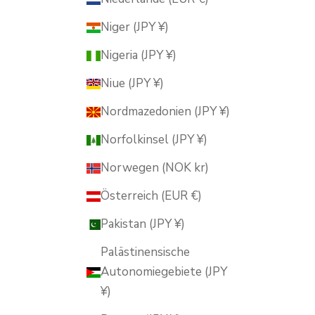
Niger (JPY ¥)
Nigeria (JPY ¥)
Niue (JPY ¥)
Nordmazedonien (JPY ¥)
Norfolkinsel (JPY ¥)
Norwegen (NOK kr)
Österreich (EUR €)
Pakistan (JPY ¥)
Palästinensische
Autonomiegebiete (JPY
¥)