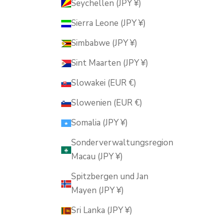
Seychellen (JPY ¥)
Sierra Leone (JPY ¥)
Simbabwe (JPY ¥)
Sint Maarten (JPY ¥)
Slowakei (EUR €)
Slowenien (EUR €)
Somalia (JPY ¥)
Sonderverwaltungsregion
Macau (JPY ¥)
Spitzbergen und Jan
Mayen (JPY ¥)
Sri Lanka (JPY ¥)