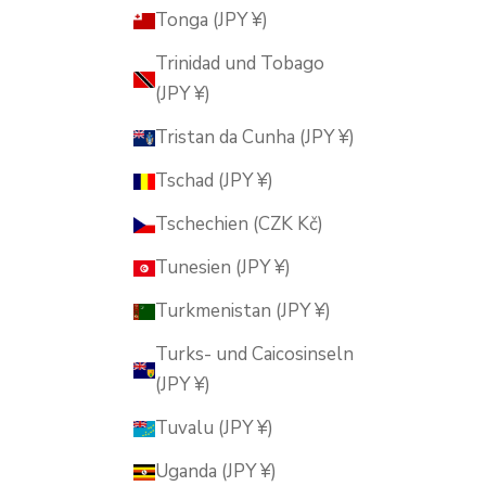
Tonga (JPY ¥)
Trinidad und Tobago
(JPY ¥)
Tristan da Cunha (JPY ¥)
Tschad (JPY ¥)
Tschechien (CZK Kč)
Tunesien (JPY ¥)
Turkmenistan (JPY ¥)
Turks- und Caicosinseln
(JPY ¥)
Tuvalu (JPY ¥)
Uganda (JPY ¥)