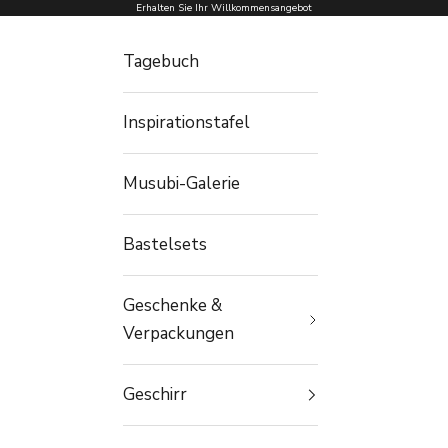
Zum Inhalt springen
Erhalten Sie Ihr Willkommensangebot
Tagebuch
Inspirationstafel
Musubi-Galerie
Bastelsets
Geschenke &
Verpackungen
Geschirr