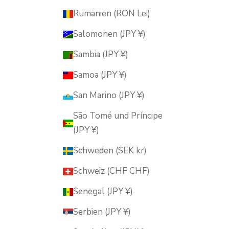
Rumänien (RON Lei)
Salomonen (JPY ¥)
Sambia (JPY ¥)
Samoa (JPY ¥)
San Marino (JPY ¥)
São Tomé und Príncipe
(JPY ¥)
Schweden (SEK kr)
Schweiz (CHF CHF)
Senegal (JPY ¥)
Serbien (JPY ¥)