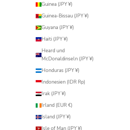
Guinea (JPY ¥)
Guinea-Bissau (JPY ¥)
Guyana (JPY ¥)
Haiti (JPY ¥)
Heard und
McDonaldinseln (JPY ¥)
Honduras (JPY ¥)
Indonesien (IDR Rp)
Irak (JPY ¥)
Irland (EUR €)
Island (JPY ¥)
Isle of Man (JPY ¥)