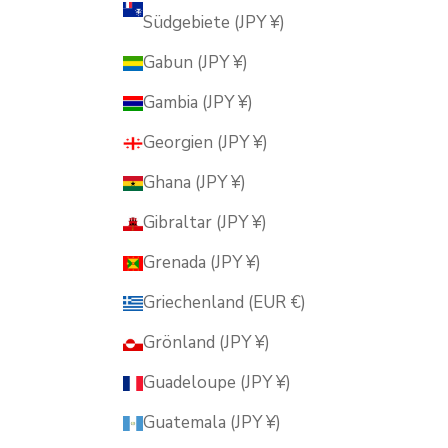
Südgebiete (JPY ¥)
Gabun (JPY ¥)
Gambia (JPY ¥)
Georgien (JPY ¥)
Ghana (JPY ¥)
Gibraltar (JPY ¥)
Grenada (JPY ¥)
Griechenland (EUR €)
Grönland (JPY ¥)
Guadeloupe (JPY ¥)
Guatemala (JPY ¥)