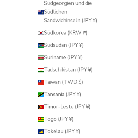
Südgeorgien und die
Südlichen
Sandwichinseln (JPY ¥)
Südkorea (KRW ₩)
Südsudan (JPY ¥)
Suriname (JPY ¥)
Tadschikistan (JPY ¥)
Taiwan (TWD $)
Tansania (JPY ¥)
Timor-Leste (JPY ¥)
Togo (JPY ¥)
Tokelau (JPY ¥)