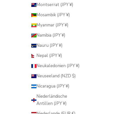
Montserrat (JPY ¥)
Mosambik (JPY ¥)
Myanmar (JPY ¥)
Namibia (JPY ¥)
Nauru (JPY ¥)
Nepal (JPY ¥)
Neukaledonien (JPY ¥)
Neuseeland (NZD $)
Nicaragua (JPY ¥)
Niederländische
Antillen (JPY ¥)
Niederlande (EUR €)