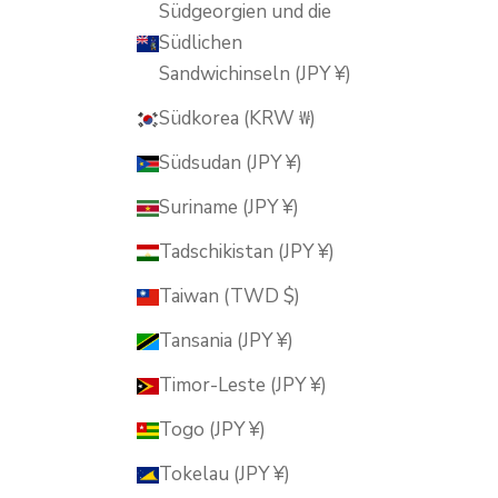
Südgeorgien und die
Südlichen
Sandwichinseln (JPY ¥)
Südkorea (KRW ₩)
Südsudan (JPY ¥)
Suriname (JPY ¥)
Tadschikistan (JPY ¥)
Taiwan (TWD $)
Tansania (JPY ¥)
Timor-Leste (JPY ¥)
Togo (JPY ¥)
Tokelau (JPY ¥)