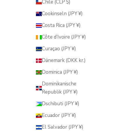
Chile (CLP $)
Cookinseln (JPY ¥)
Costa Rica (JPY ¥)
Côte d’Ivoire (JPY ¥)
Curaçao (JPY ¥)
Dänemark (DKK kr.)
Dominica (JPY ¥)
Dominikanische
Republik (JPY ¥)
Dschibuti (JPY ¥)
Ecuador (JPY ¥)
El Salvador (JPY ¥)