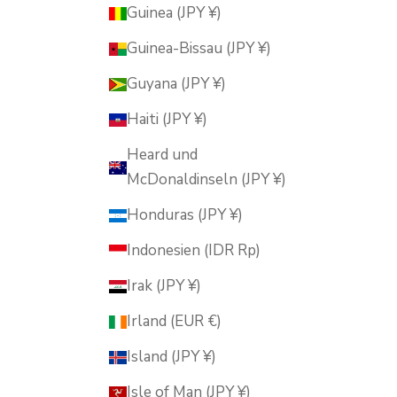
Guinea (JPY ¥)
Guinea-Bissau (JPY ¥)
Guyana (JPY ¥)
Haiti (JPY ¥)
Heard und
McDonaldinseln (JPY ¥)
Honduras (JPY ¥)
Indonesien (IDR Rp)
Irak (JPY ¥)
Irland (EUR €)
Island (JPY ¥)
Isle of Man (JPY ¥)