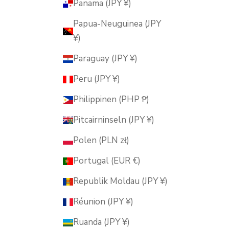
Panama (JPY ¥)
Papua-Neuguinea (JPY
¥)
Paraguay (JPY ¥)
Peru (JPY ¥)
Philippinen (PHP ₱)
Pitcairninseln (JPY ¥)
Polen (PLN zł)
Portugal (EUR €)
Republik Moldau (JPY ¥)
Réunion (JPY ¥)
Ruanda (JPY ¥)