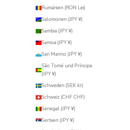
Rumänien (RON Lei)
Salomonen (JPY ¥)
Sambia (JPY ¥)
Samoa (JPY ¥)
San Marino (JPY ¥)
São Tomé und Príncipe
(JPY ¥)
Schweden (SEK kr)
Schweiz (CHF CHF)
Senegal (JPY ¥)
Serbien (JPY ¥)