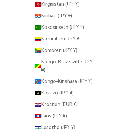
Kirgisistan (JPY ¥)
Kiribati (JPY ¥)
Kokosinseln (JPY ¥)
Kolumbien (JPY ¥)
Komoren (JPY ¥)
Kongo-Brazzaville (JPY
¥)
Kongo-Kinshasa (JPY ¥)
Kosovo (JPY ¥)
Kroatien (EUR €)
Laos (JPY ¥)
Lesotho (JPY ¥)