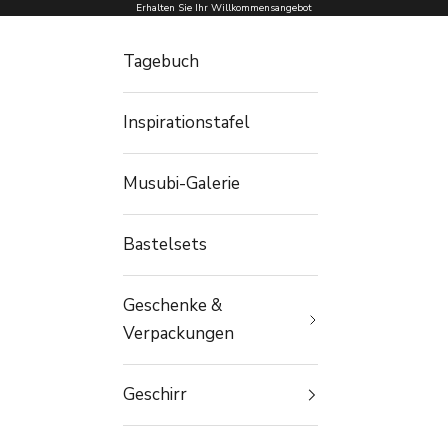
Zum Inhalt springen
Erhalten Sie Ihr Willkommensangebot
Tagebuch
Inspirationstafel
Musubi-Galerie
Bastelsets
Geschenke &
Verpackungen
Geschirr