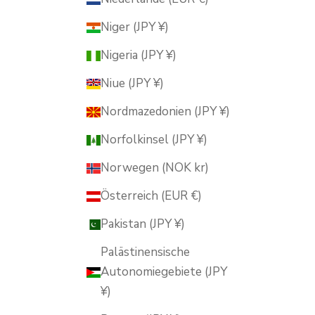
Niger (JPY ¥)
Nigeria (JPY ¥)
Niue (JPY ¥)
Nordmazedonien (JPY ¥)
Norfolkinsel (JPY ¥)
Norwegen (NOK kr)
Österreich (EUR €)
Pakistan (JPY ¥)
Palästinensische
Autonomiegebiete (JPY
¥)