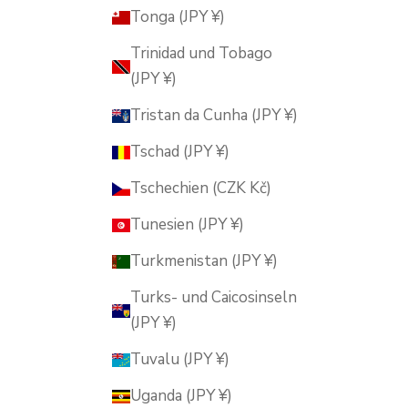
Tonga (JPY ¥)
Trinidad und Tobago
(JPY ¥)
Tristan da Cunha (JPY ¥)
Tschad (JPY ¥)
Tschechien (CZK Kč)
Tunesien (JPY ¥)
Turkmenistan (JPY ¥)
Turks- und Caicosinseln
(JPY ¥)
Tuvalu (JPY ¥)
Uganda (JPY ¥)