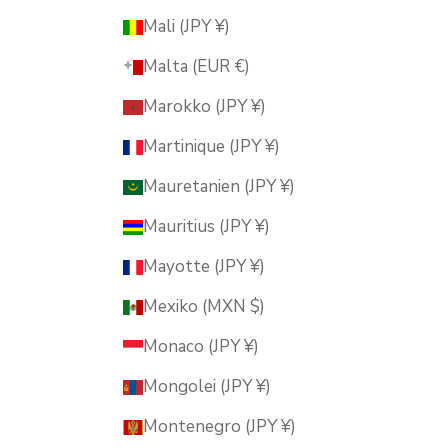
Mali (JPY ¥)
Malta (EUR €)
Marokko (JPY ¥)
Martinique (JPY ¥)
Mauretanien (JPY ¥)
Mauritius (JPY ¥)
Mayotte (JPY ¥)
Mexiko (MXN $)
Monaco (JPY ¥)
Mongolei (JPY ¥)
Montenegro (JPY ¥)