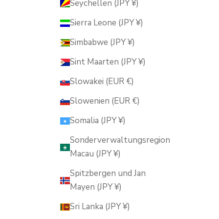
Seychellen (JPY ¥)
Sierra Leone (JPY ¥)
Simbabwe (JPY ¥)
Sint Maarten (JPY ¥)
Slowakei (EUR €)
Slowenien (EUR €)
Somalia (JPY ¥)
Sonderverwaltungsregion
Macau (JPY ¥)
Spitzbergen und Jan
Mayen (JPY ¥)
Sri Lanka (JPY ¥)