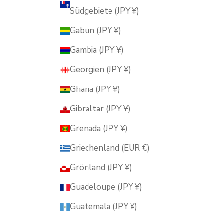
Südgebiete (JPY ¥)
Gabun (JPY ¥)
Gambia (JPY ¥)
Georgien (JPY ¥)
Ghana (JPY ¥)
Gibraltar (JPY ¥)
Grenada (JPY ¥)
Griechenland (EUR €)
Grönland (JPY ¥)
Guadeloupe (JPY ¥)
Guatemala (JPY ¥)