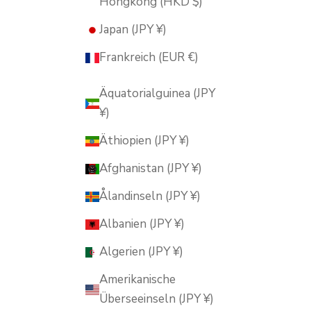
Hongkong (HKD $)
Japan (JPY ¥)
Frankreich (EUR €)
Äquatorialguinea (JPY
¥)
Äthiopien (JPY ¥)
Afghanistan (JPY ¥)
Ålandinseln (JPY ¥)
Albanien (JPY ¥)
Algerien (JPY ¥)
Amerikanische
Überseeinseln (JPY ¥)