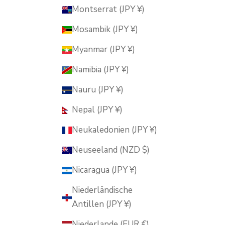
Montserrat (JPY ¥)
Mosambik (JPY ¥)
Myanmar (JPY ¥)
Namibia (JPY ¥)
Nauru (JPY ¥)
Nepal (JPY ¥)
Neukaledonien (JPY ¥)
Neuseeland (NZD $)
Nicaragua (JPY ¥)
Niederländische
Antillen (JPY ¥)
Niederlande (EUR €)