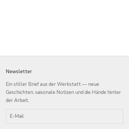
In den Warenkorb
Japanischer Sakura
Shiboridashi-Tee Satz
Angebot
$300.00 USD
Newsletter
Ein stiller Brief aus der Werkstatt — neue
Geschichten, saisonale Notizen und die Hände hinter
der Arbeit.