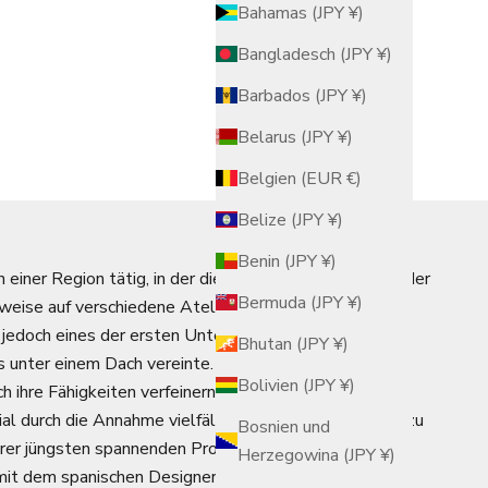
Bahamas (JPY ¥)
Bangladesch (JPY ¥)
Barbados (JPY ¥)
Belarus (JPY ¥)
Belgien (EUR €)
Belize (JPY ¥)
Benin (JPY ¥)
n einer Region tätig, in der die verschiedenen Schritte der
Bermuda (JPY ¥)
weise auf verschiedene Ateliers aufgeteilt sind. Das
jedoch eines der ersten Unternehmen, das den
Bhutan (JPY ¥)
 unter einem Dach vereinte.
Bolivien (JPY ¥)
h ihre Fähigkeiten verfeinern, streben sie gleichzeitig
ial durch die Annahme vielfältiger Herausforderungen zu
Bosnien und
hrer jüngsten spannenden Projekte ist die
Herzegowina (JPY ¥)
it dem spanischen Designer Jaime Hayon bei der