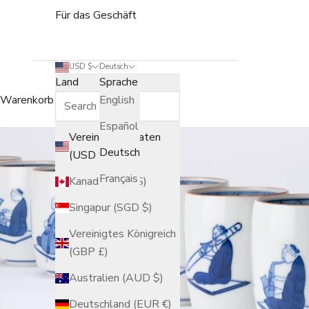
Für das Geschäft
USD $
Deutsch
Land
Sprache
Warenkorb
English
Español
Vereinigte Staaten
Deutsch
(USD $)
Français
Kanada (CAD $)
Singapur (SGD $)
Vereinigtes Königreich
(GBP £)
Australien (AUD $)
Deutschland (EUR €)