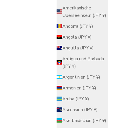
Amerikanische
Überseeinseln (JPY ¥)
Andorra (JPY ¥)
Angola (JPY ¥)
Anguilla (JPY ¥)
Antigua und Barbuda
(JPY ¥)
Argentinien (JPY ¥)
Armenien (JPY ¥)
Aruba (JPY ¥)
Ascension (JPY ¥)
Aserbaidschan (JPY ¥)