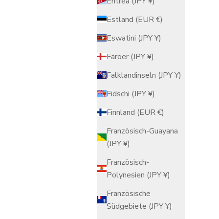
Eritrea (JPY ¥)
Estland (EUR €)
Eswatini (JPY ¥)
Färöer (JPY ¥)
Falklandinseln (JPY ¥)
Fidschi (JPY ¥)
Finnland (EUR €)
Französisch-Guayana
(JPY ¥)
s Yunomi“
Kleine Pflaumenblüten-Box
Französisch-
Angebot
ab $101.00 USD
Polynesien (JPY ¥)
Rot
Französische
Weiß
Südgebiete (JPY ¥)