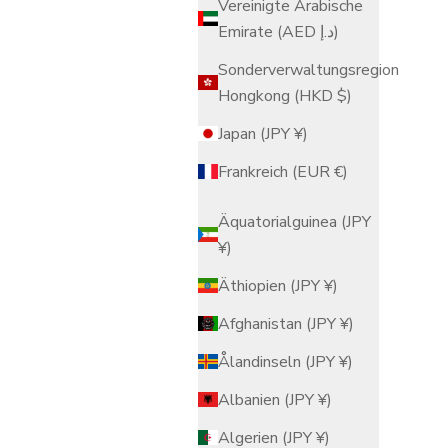
Vereinigte Arabische
Emirate (AED د.إ)
Sonderverwaltungsregion
Hongkong (HKD $)
Japan (JPY ¥)
Frankreich (EUR €)
Äquatorialguinea (JPY
¥)
Äthiopien (JPY ¥)
Afghanistan (JPY ¥)
Ålandinseln (JPY ¥)
Albanien (JPY ¥)
Algerien (JPY ¥)