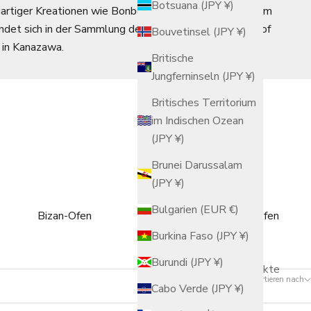
Botsuana (JPY ¥)
gartiger Kreationen wie Bonbongläsern in Totenkopfform
indet sich in der Sammlung des 21st Century Museum of
Bouvetinsel (JPY ¥)
 in Kanazawa.
Britische
Jungferninseln (JPY ¥)
Britisches Territorium
im Indischen Ozean
(JPY ¥)
Brunei Darussalam
(JPY ¥)
Bulgarien (EUR €)
Bizan-Ofen
Choho-Brennofen
Burkina Faso (JPY ¥)
Burundi (JPY ¥)
22 Produkte
Sortieren nach
Cabo Verde (JPY ¥)