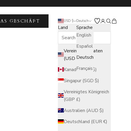
DAS GESCHÄFT
Kundenkontose
Suche öffne
Warenkor
USD $
Deutsch
Land
Sprache
English
Español
Vereinigte Staaten
Deutsch
(USD $)
Français
Kanada (CAD $)
Singapur (SGD $)
Vereinigtes Königreich
(GBP £)
Australien (AUD $)
Deutschland (EUR €)