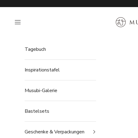
Zum Inhalt springen
MUSUBI 
Navigationsmenü öffnen
Tagebuch
Inspirationstafel
Musubi-Galerie
Bastelsets
Geschenke & Verpackungen