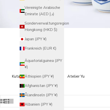
Vereinigte Arabische
Emirate (AED د.إ)
Sonderverwaltungsregion
Hongkong (HKD $)
Japan (JPY ¥)
Frankreich (EUR €)
Äquatorialguinea (JPY
¥)
Kutani Ware
Atelier Yu
Äthiopien (JPY ¥)
Afghanistan (JPY ¥)
Ålandinseln (JPY ¥)
Albanien (JPY ¥)