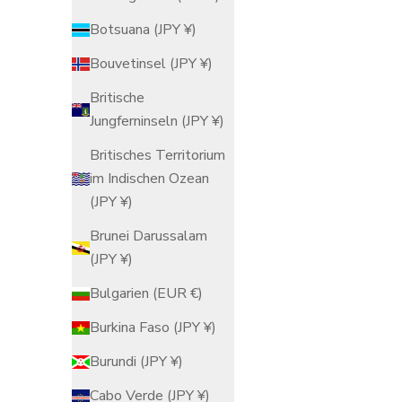
Botsuana (JPY ¥)
Bouvetinsel (JPY ¥)
Britische
Jungferninseln (JPY ¥)
Britisches Territorium
im Indischen Ozean
(JPY ¥)
Brunei Darussalam
(JPY ¥)
Bulgarien (EUR €)
Piano Yunomi Japanische Teetasse
Posaune Y
Burkina Faso (JPY ¥)
Angebot
$136.00 USD
Burundi (JPY ¥)
Cabo Verde (JPY ¥)