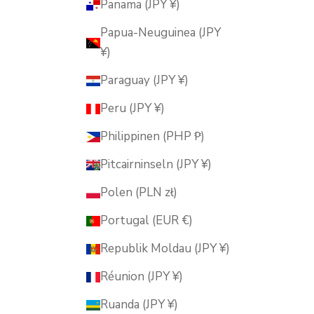
Panama (JPY ¥)
Papua-Neuguinea (JPY
¥)
Paraguay (JPY ¥)
Peru (JPY ¥)
Philippinen (PHP ₱)
Pitcairninseln (JPY ¥)
Polen (PLN zł)
Portugal (EUR €)
Republik Moldau (JPY ¥)
Réunion (JPY ¥)
Ruanda (JPY ¥)