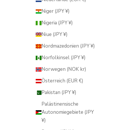
Niger (JPY ¥)
Nigeria (JPY ¥)
Niue (JPY ¥)
Nordmazedonien (JPY ¥)
Norfolkinsel (JPY ¥)
Norwegen (NOK kr)
Österreich (EUR €)
Pakistan (JPY ¥)
Palästinensische
Autonomiegebiete (JPY
¥)