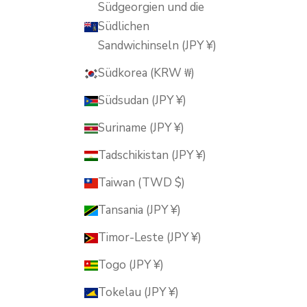
Südgeorgien und die
Südlichen
Sandwichinseln (JPY ¥)
Südkorea (KRW ₩)
Südsudan (JPY ¥)
Suriname (JPY ¥)
Tadschikistan (JPY ¥)
Taiwan (TWD $)
Tansania (JPY ¥)
Timor-Leste (JPY ¥)
Togo (JPY ¥)
Tokelau (JPY ¥)