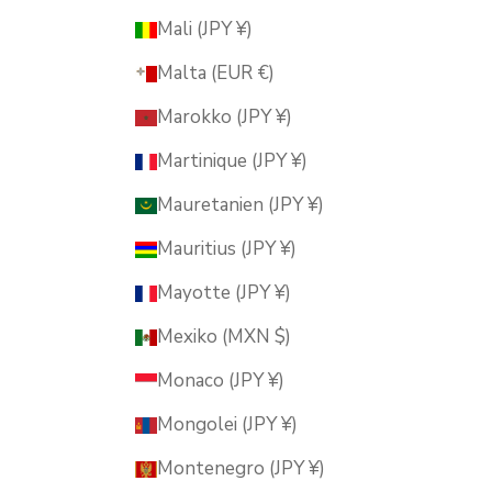
Mali (JPY ¥)
Malta (EUR €)
Marokko (JPY ¥)
Martinique (JPY ¥)
Mauretanien (JPY ¥)
Mauritius (JPY ¥)
Mayotte (JPY ¥)
Mexiko (MXN $)
Monaco (JPY ¥)
Mongolei (JPY ¥)
Montenegro (JPY ¥)