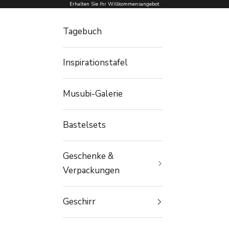
Zum Inhalt springen
Erhalten Sie Ihr Willkommensangebot
Tagebuch
Inspirationstafel
Musubi-Galerie
Bastelsets
Geschenke &
Verpackungen
Geschirr