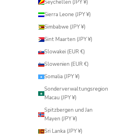
Seychellen (JPY ¥)
Sierra Leone (JPY ¥)
Simbabwe (JPY ¥)
Sint Maarten (JPY ¥)
Slowakei (EUR €)
Slowenien (EUR €)
Somalia (JPY ¥)
Sonderverwaltungsregion
Macau (JPY ¥)
Spitzbergen und Jan
Mayen (JPY ¥)
Sri Lanka (JPY ¥)