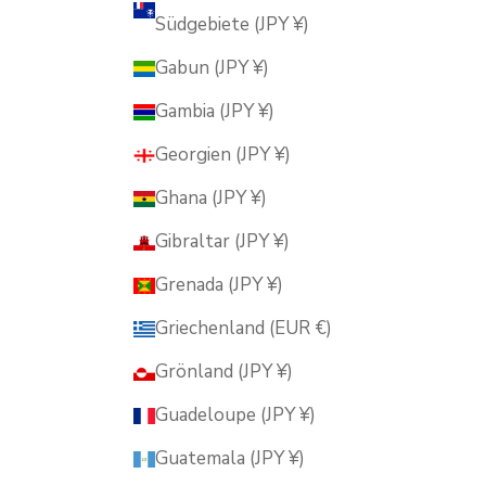
Südgebiete (JPY ¥)
Gabun (JPY ¥)
Gambia (JPY ¥)
Georgien (JPY ¥)
Ghana (JPY ¥)
Gibraltar (JPY ¥)
Grenada (JPY ¥)
Griechenland (EUR €)
Grönland (JPY ¥)
Guadeloupe (JPY ¥)
Guatemala (JPY ¥)