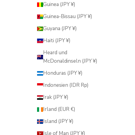
Guinea (JPY ¥)
Guinea-Bissau (JPY ¥)
Guyana (JPY ¥)
Haiti (JPY ¥)
Heard und
McDonaldinseln (JPY ¥)
Honduras (JPY ¥)
Indonesien (IDR Rp)
Irak (JPY ¥)
Irland (EUR €)
Island (JPY ¥)
Isle of Man (JPY ¥)