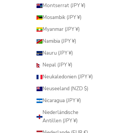
Montserrat (JPY ¥)
Mosambik (JPY ¥)
Myanmar (JPY ¥)
Namibia (JPY ¥)
Nauru (JPY ¥)
Nepal (JPY ¥)
Neukaledonien (JPY ¥)
Neuseeland (NZD $)
Nicaragua (JPY ¥)
Niederländische
Antillen (JPY ¥)
Niederlande (EUR €)