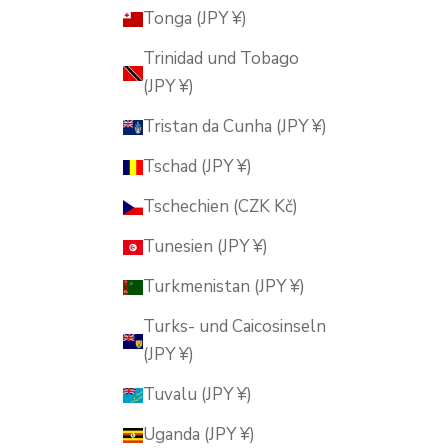
Tonga (JPY ¥)
Trinidad und Tobago
(JPY ¥)
Tristan da Cunha (JPY ¥)
Tschad (JPY ¥)
Tschechien (CZK Kč)
Tunesien (JPY ¥)
Turkmenistan (JPY ¥)
Turks- und Caicosinseln
(JPY ¥)
Tuvalu (JPY ¥)
Uganda (JPY ¥)