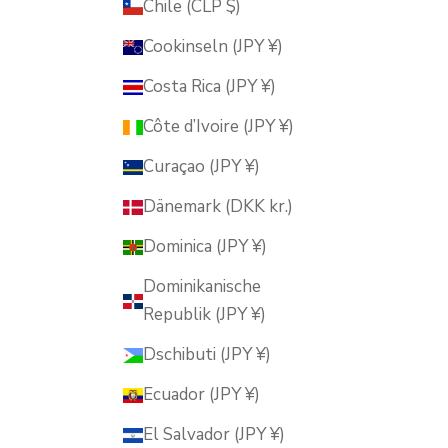
Chile (CLP $)
Cookinseln (JPY ¥)
Costa Rica (JPY ¥)
Côte d’Ivoire (JPY ¥)
Curaçao (JPY ¥)
Dänemark (DKK kr.)
Dominica (JPY ¥)
Dominikanische
Republik (JPY ¥)
Dschibuti (JPY ¥)
Ecuador (JPY ¥)
El Salvador (JPY ¥)