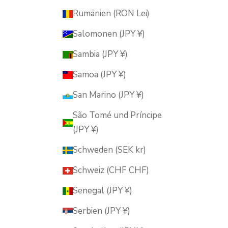
Rumänien (RON Lei)
Salomonen (JPY ¥)
Sambia (JPY ¥)
Samoa (JPY ¥)
San Marino (JPY ¥)
São Tomé und Príncipe
(JPY ¥)
Schweden (SEK kr)
Schweiz (CHF CHF)
Senegal (JPY ¥)
Serbien (JPY ¥)