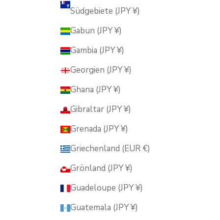
Südgebiete (JPY ¥)
Gabun (JPY ¥)
Gambia (JPY ¥)
Georgien (JPY ¥)
Ghana (JPY ¥)
Gibraltar (JPY ¥)
Grenada (JPY ¥)
Griechenland (EUR €)
Grönland (JPY ¥)
Guadeloupe (JPY ¥)
Guatemala (JPY ¥)