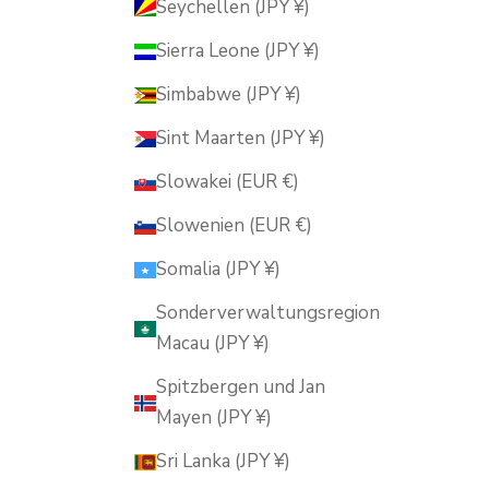
Seychellen (JPY ¥)
Sierra Leone (JPY ¥)
Simbabwe (JPY ¥)
Sint Maarten (JPY ¥)
Slowakei (EUR €)
Slowenien (EUR €)
Somalia (JPY ¥)
Sonderverwaltungsregion
Macau (JPY ¥)
Spitzbergen und Jan
Mayen (JPY ¥)
Sri Lanka (JPY ¥)