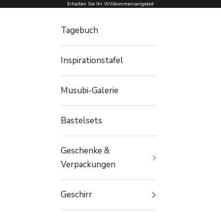
Zum Inhalt springen
Erhalten Sie Ihr Willkommensangebot
Tagebuch
Inspirationstafel
Musubi-Galerie
Bastelsets
Geschenke &
Verpackungen
Geschirr