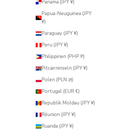
Panama (JPY ¥)
Papua-Neuguinea (JPY
¥)
Paraguay (JPY ¥)
Peru (JPY ¥)
Philippinen (PHP ₱)
Pitcairninseln (JPY ¥)
Polen (PLN zł)
Portugal (EUR €)
Republik Moldau (JPY ¥)
Réunion (JPY ¥)
Ruanda (JPY ¥)