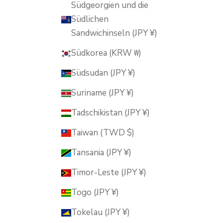
Südgeorgien und die
Südlichen
Sandwichinseln (JPY ¥)
Südkorea (KRW ₩)
Südsudan (JPY ¥)
Suriname (JPY ¥)
Tadschikistan (JPY ¥)
Taiwan (TWD $)
Tansania (JPY ¥)
Timor-Leste (JPY ¥)
Togo (JPY ¥)
Tokelau (JPY ¥)