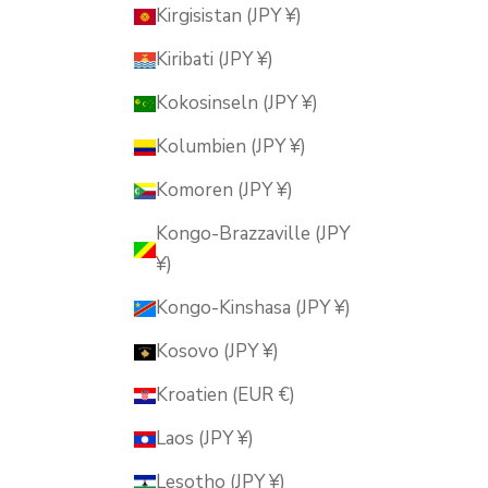
Kirgisistan (JPY ¥)
Kiribati (JPY ¥)
Kokosinseln (JPY ¥)
Kolumbien (JPY ¥)
Komoren (JPY ¥)
Kongo-Brazzaville (JPY
¥)
Kongo-Kinshasa (JPY ¥)
Kosovo (JPY ¥)
Kroatien (EUR €)
Laos (JPY ¥)
Lesotho (JPY ¥)