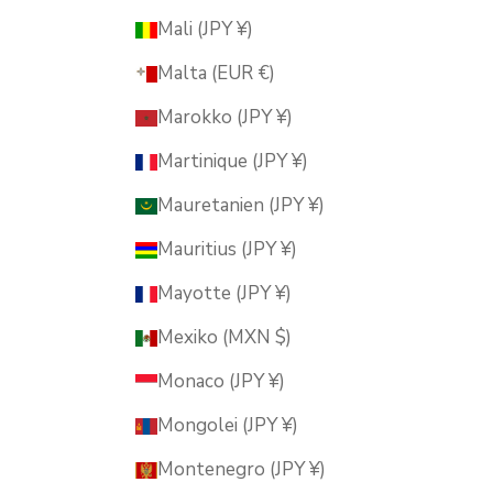
Mali (JPY ¥)
Malta (EUR €)
Marokko (JPY ¥)
Martinique (JPY ¥)
Mauretanien (JPY ¥)
Mauritius (JPY ¥)
Mayotte (JPY ¥)
Mexiko (MXN $)
Monaco (JPY ¥)
Mongolei (JPY ¥)
Montenegro (JPY ¥)