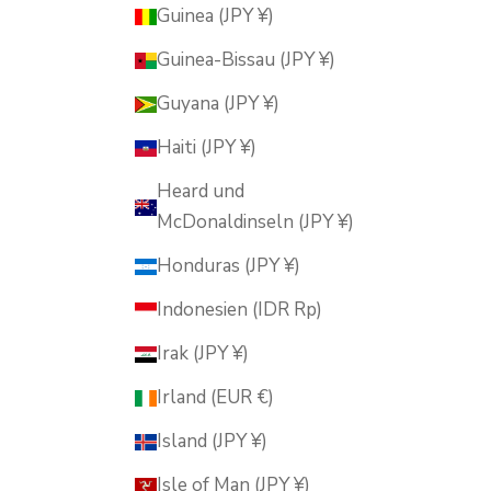
Guinea (JPY ¥)
Guinea-Bissau (JPY ¥)
Guyana (JPY ¥)
Haiti (JPY ¥)
Heard und
McDonaldinseln (JPY ¥)
Honduras (JPY ¥)
Indonesien (IDR Rp)
Irak (JPY ¥)
Irland (EUR €)
Island (JPY ¥)
Isle of Man (JPY ¥)