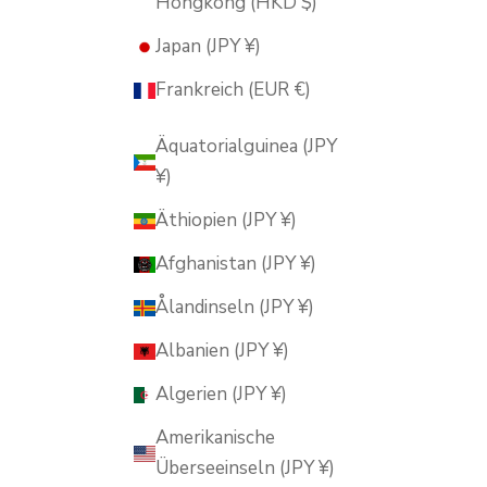
Hongkong (HKD $)
Japan (JPY ¥)
Frankreich (EUR €)
Äquatorialguinea (JPY
¥)
Äthiopien (JPY ¥)
Afghanistan (JPY ¥)
Ålandinseln (JPY ¥)
Albanien (JPY ¥)
Algerien (JPY ¥)
Amerikanische
Überseeinseln (JPY ¥)