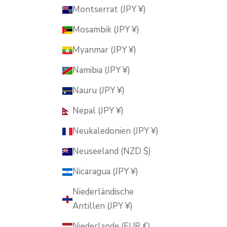
Montserrat (JPY ¥)
Mosambik (JPY ¥)
Myanmar (JPY ¥)
Namibia (JPY ¥)
Nauru (JPY ¥)
Nepal (JPY ¥)
Neukaledonien (JPY ¥)
Neuseeland (NZD $)
Nicaragua (JPY ¥)
Niederländische
Antillen (JPY ¥)
Niederlande (EUR €)