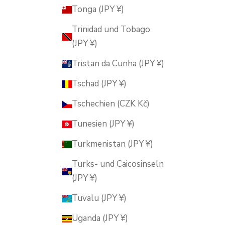
Tonga (JPY ¥)
Trinidad und Tobago
(JPY ¥)
Tristan da Cunha (JPY ¥)
Tschad (JPY ¥)
Tschechien (CZK Kč)
Tunesien (JPY ¥)
Turkmenistan (JPY ¥)
Turks- und Caicosinseln
(JPY ¥)
Tuvalu (JPY ¥)
Uganda (JPY ¥)