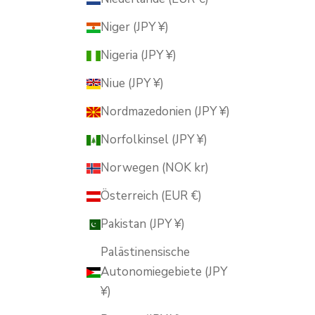
Niger (JPY ¥)
Nigeria (JPY ¥)
Niue (JPY ¥)
Nordmazedonien (JPY ¥)
Norfolkinsel (JPY ¥)
Norwegen (NOK kr)
Österreich (EUR €)
Pakistan (JPY ¥)
Palästinensische
Autonomiegebiete (JPY
¥)