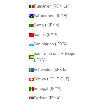
Rumänien (RON Lei)
Salomonen (JPY ¥)
Sambia (JPY ¥)
Samoa (JPY ¥)
San Marino (JPY ¥)
São Tomé und Príncipe
(JPY ¥)
Schweden (SEK kr)
Schweiz (CHF CHF)
Senegal (JPY ¥)
Serbien (JPY ¥)