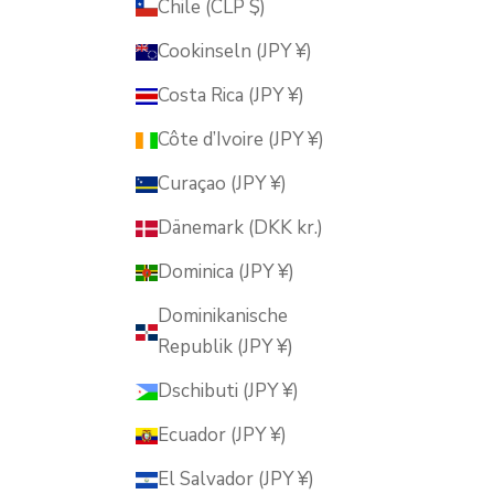
Chile (CLP $)
Cookinseln (JPY ¥)
Costa Rica (JPY ¥)
Côte d’Ivoire (JPY ¥)
Curaçao (JPY ¥)
Dänemark (DKK kr.)
Dominica (JPY ¥)
Dominikanische
Republik (JPY ¥)
Dschibuti (JPY ¥)
Ecuador (JPY ¥)
El Salvador (JPY ¥)