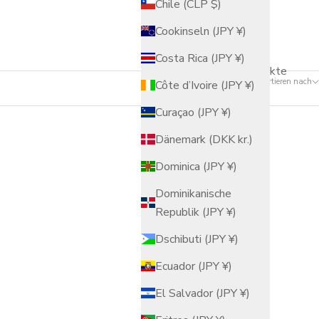
Chile (CLP $)
Cookinseln (JPY ¥)
Costa Rica (JPY ¥)
29 Produkte
Sortieren nach
Côte d’Ivoire (JPY ¥)
Curaçao (JPY ¥)
Dänemark (DKK kr.)
Dominica (JPY ¥)
Dominikanische
Republik (JPY ¥)
Dschibuti (JPY ¥)
Ecuador (JPY ¥)
El Salvador (JPY ¥)