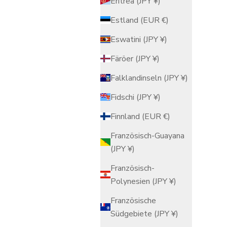
Eritrea (JPY ¥)
Estland (EUR €)
enablage
Kutani Colors Untersetzer
Eswatini (JPY ¥)
Angebot
ab $18.00 USD
Färöer (JPY ¥)
Falklandinseln (JPY ¥)
Fidschi (JPY ¥)
Finnland (EUR €)
Französisch-Guayana
(JPY ¥)
Französisch-
Polynesien (JPY ¥)
Französische
Südgebiete (JPY ¥)