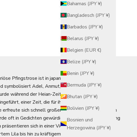
Bahamas (JPY ¥)
Bangladesch (JPY ¥)
Barbados (JPY ¥)
Belarus (JPY ¥)
Belgien (EUR €)
Belize (JPY ¥)
Benin (JPY ¥)
uriöse Pfingstrose ist in japanischer Kunst und Design
Bermuda (JPY ¥)
und symbolisiert Adel, Anmut, erlesene Schönheit und
wurde während der Heian-Zeit (794–1185 n. Chr.) aus
Bhutan (JPY ¥)
ngeführt, einer Zeit, die für ihre ästhetische Raffinesse
Bolivien (JPY ¥)
e erfreute sich schnell großer Beliebtheit in den Gärten
de oft in Gedichten gewürdigt. Diese im späten Frühling
Bosnien und
räsentieren sich in einer Vielzahl von Farben, von
Herzegowina (JPY ¥)
rtem Lila bis hin zu kräftigem Rosa und strahlendem