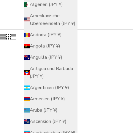
Algerien (JPY ¥)
Amerikanische
Überseeinseln (JPY ¥)
Andorra (JPY ¥)
Angola (JPY ¥)
Anguilla (JPY ¥)
Antigua und Barbuda
(JPY ¥)
Argentinien (JPY ¥)
Armenien (JPY ¥)
Aruba (JPY ¥)
Ascension (JPY ¥)
Aserbaidschan (JPY ¥)