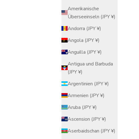
Amerikanische
Überseeinseln (JPY ¥)
Andorra (JPY ¥)
Angola (JPY ¥)
Anguilla (JPY ¥)
Antigua und Barbuda
(JPY ¥)
Argentinien (JPY ¥)
Armenien (JPY ¥)
Aruba (JPY ¥)
Ascension (JPY ¥)
Aserbaidschan (JPY ¥)