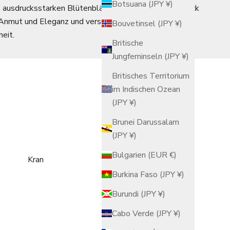
Botsuana (JPY ¥)
n, ausdrucksstarken Blütenblätter verleihen jedem Stück
 Anmut und Eleganz und verschönern den Tisch mit
Bouvetinsel (JPY ¥)
eit.
Britische
Jungferninseln (JPY ¥)
Britisches Territorium
im Indischen Ozean
(JPY ¥)
Brunei Darussalam
(JPY ¥)
Bulgarien (EUR €)
Kran
Hund
Burkina Faso (JPY ¥)
Burundi (JPY ¥)
Cabo Verde (JPY ¥)