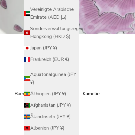
Vereinigte Arabische
Emirate (AED د.إ)
Sonderverwaltungsregion
Hongkong (HKD $)
Japan (JPY ¥)
Frankreich (EUR €)
Äquatorialguinea (JPY
¥)
Bambusmotiv
Kamelie
Äthiopien (JPY ¥)
Afghanistan (JPY ¥)
Ålandinseln (JPY ¥)
Albanien (JPY ¥)