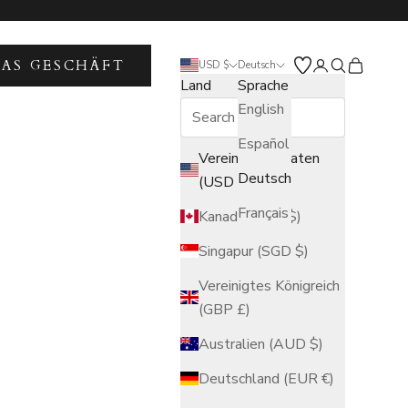
DAS GESCHÄFT
Kundenkontose
Suche öffne
Warenkor
USD $
Deutsch
Land
Sprache
English
Español
Vereinigte Staaten
Deutsch
(USD $)
Français
Kanada (CAD $)
Singapur (SGD $)
Vereinigtes Königreich
(GBP £)
Australien (AUD $)
Deutschland (EUR €)