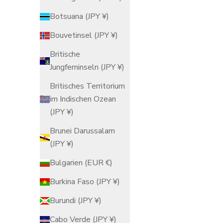
Botsuana (JPY ¥)
Dekorativer Teller mit blühender
Kutan
Bouvetinsel (JPY ¥)
Pfingstrose
Angebot
Regulärer Preis
$411.00 USD
$484.00 USD
Britische
Jungferninseln (JPY ¥)
Britisches Territorium
im Indischen Ozean
(JPY ¥)
Brunei Darussalam
(JPY ¥)
Bulgarien (EUR €)
Burkina Faso (JPY ¥)
Burundi (JPY ¥)
Cabo Verde (JPY ¥)