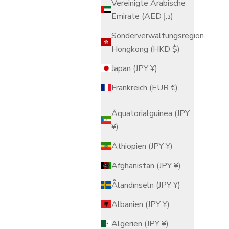
Vereinigte Arabische
Emirate (AED د.إ)
Sonderverwaltungsregion
Hongkong (HKD $)
Japan (JPY ¥)
Frankreich (EUR €)
Äquatorialguinea (JPY
¥)
Äthiopien (JPY ¥)
Afghanistan (JPY ¥)
Ålandinseln (JPY ¥)
Albanien (JPY ¥)
Algerien (JPY ¥)