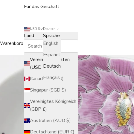
Für das Geschäft
USD $
Deutsch
Land
Sprache
Warenkorb
English
Español
Vereinigte Staaten
Deutsch
(USD $)
Français
Kanada (CAD $)
Singapur (SGD $)
Vereinigtes Königreich
(GBP £)
Australien (AUD $)
Deutschland (EUR €)