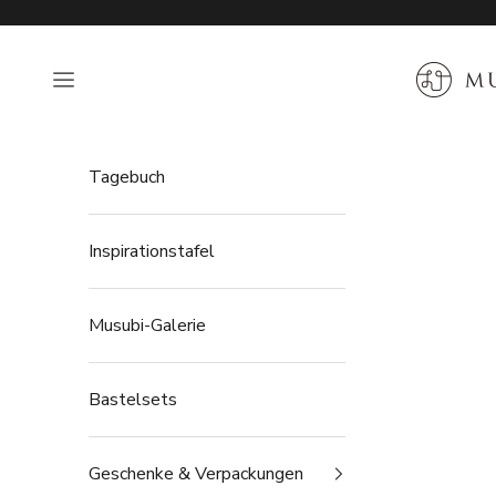
Zum Inhalt springen
MUSUBI 
Navigationsmenü öffnen
Tagebuch
Inspirationstafel
Musubi-Galerie
Bastelsets
Geschenke & Verpackungen