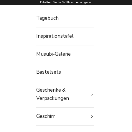
Zum Inhalt springen
Erhalten Sie Ihr Willkommensangebot
Tagebuch
Inspirationstafel
Musubi-Galerie
Bastelsets
Geschenke &
Verpackungen
Geschirr