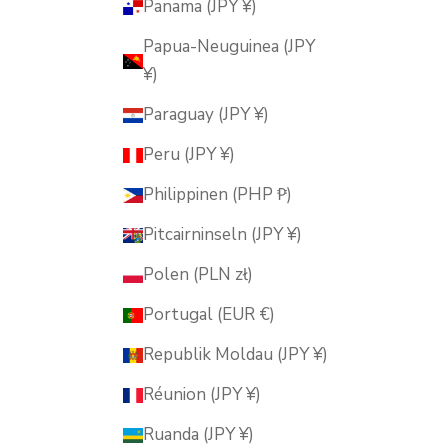
Panama (JPY ¥)
Papua-Neuguinea (JPY
¥)
Paraguay (JPY ¥)
Peru (JPY ¥)
Philippinen (PHP ₱)
Pitcairninseln (JPY ¥)
Polen (PLN zł)
Portugal (EUR €)
Republik Moldau (JPY ¥)
Réunion (JPY ¥)
Ruanda (JPY ¥)