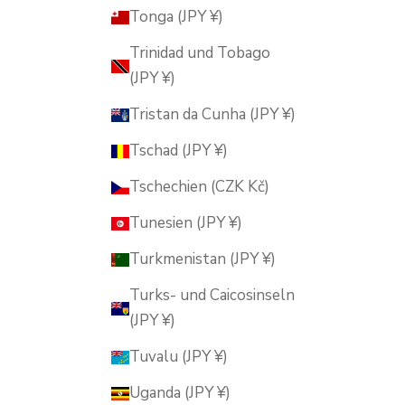
Tonga (JPY ¥)
Trinidad und Tobago
(JPY ¥)
Tristan da Cunha (JPY ¥)
Tschad (JPY ¥)
Tschechien (CZK Kč)
Tunesien (JPY ¥)
Turkmenistan (JPY ¥)
Turks- und Caicosinseln
(JPY ¥)
Tuvalu (JPY ¥)
Uganda (JPY ¥)