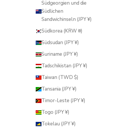
Südgeorgien und die
Südlichen
Sandwichinseln (JPY ¥)
Südkorea (KRW ₩)
Südsudan (JPY ¥)
Suriname (JPY ¥)
Tadschikistan (JPY ¥)
Taiwan (TWD $)
Tansania (JPY ¥)
Timor-Leste (JPY ¥)
Togo (JPY ¥)
Tokelau (JPY ¥)