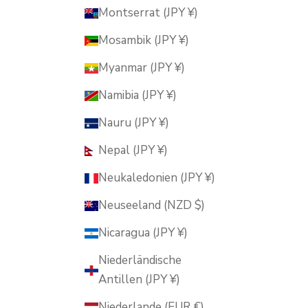
Montserrat (JPY ¥)
Mosambik (JPY ¥)
Myanmar (JPY ¥)
Namibia (JPY ¥)
Nauru (JPY ¥)
Nepal (JPY ¥)
Neukaledonien (JPY ¥)
Neuseeland (NZD $)
Nicaragua (JPY ¥)
Niederländische
Antillen (JPY ¥)
Niederlande (EUR €)