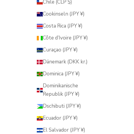
Chile (CLP $)
Cookinseln (JPY ¥)
Costa Rica (JPY ¥)
Côte d’Ivoire (JPY ¥)
Curaçao (JPY ¥)
Dänemark (DKK kr.)
Dominica (JPY ¥)
Dominikanische
Republik (JPY ¥)
Dschibuti (JPY ¥)
Ecuador (JPY ¥)
El Salvador (JPY ¥)