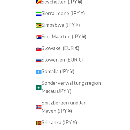
Seychellen (JPY ¥)
Sierra Leone (JPY ¥)
Simbabwe (JPY ¥)
Sint Maarten (JPY ¥)
Slowakei (EUR €)
Slowenien (EUR €)
Somalia (JPY ¥)
Sonderverwaltungsregion
Macau (JPY ¥)
Spitzbergen und Jan
Mayen (JPY ¥)
Sri Lanka (JPY ¥)