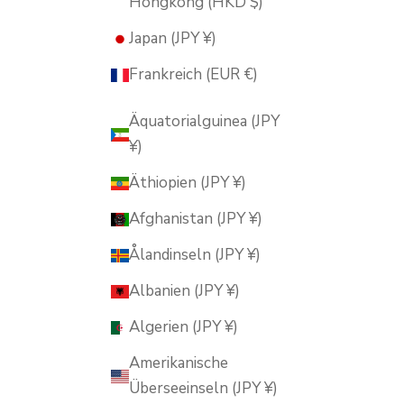
Hongkong (HKD $)
Japan (JPY ¥)
Frankreich (EUR €)
Äquatorialguinea (JPY
¥)
Äthiopien (JPY ¥)
Afghanistan (JPY ¥)
Ålandinseln (JPY ¥)
Albanien (JPY ¥)
Algerien (JPY ¥)
Amerikanische
Überseeinseln (JPY ¥)