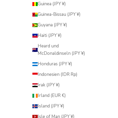
Guinea (JPY ¥)
Guinea-Bissau (JPY ¥)
Guyana (JPY ¥)
Haiti (JPY ¥)
Heard und
McDonaldinseln (JPY ¥)
Honduras (JPY ¥)
Indonesien (IDR Rp)
Irak (JPY ¥)
Irland (EUR €)
Island (JPY ¥)
Isle of Man (JPY ¥)