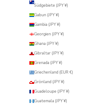
Südgebiete (JPY ¥)
Gabun (JPY ¥)
Gambia (JPY ¥)
Georgien (JPY ¥)
Ghana (JPY ¥)
Gibraltar (JPY ¥)
Grenada (JPY ¥)
Griechenland (EUR €)
Grönland (JPY ¥)
Guadeloupe (JPY ¥)
Guatemala (JPY ¥)