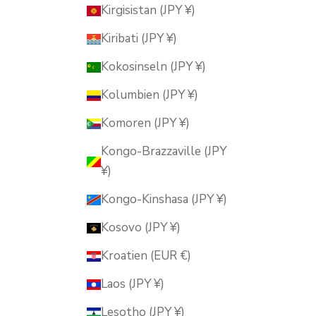
Kirgisistan (JPY ¥)
Kiribati (JPY ¥)
Kokosinseln (JPY ¥)
Kolumbien (JPY ¥)
Komoren (JPY ¥)
Kongo-Brazzaville (JPY
¥)
Kongo-Kinshasa (JPY ¥)
Kosovo (JPY ¥)
Kroatien (EUR €)
Laos (JPY ¥)
Lesotho (JPY ¥)