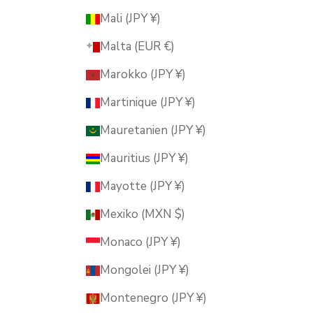
Mali (JPY ¥)
Malta (EUR €)
Marokko (JPY ¥)
Martinique (JPY ¥)
Mauretanien (JPY ¥)
Mauritius (JPY ¥)
Mayotte (JPY ¥)
Mexiko (MXN $)
Monaco (JPY ¥)
Mongolei (JPY ¥)
Montenegro (JPY ¥)