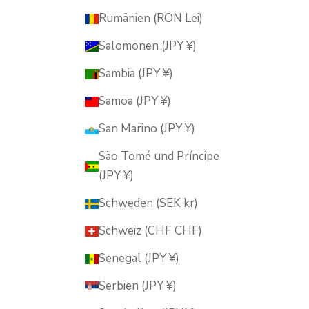
Rumänien (RON Lei)
Salomonen (JPY ¥)
Sambia (JPY ¥)
Samoa (JPY ¥)
San Marino (JPY ¥)
São Tomé und Príncipe
(JPY ¥)
Schweden (SEK kr)
Schweiz (CHF CHF)
Senegal (JPY ¥)
Serbien (JPY ¥)