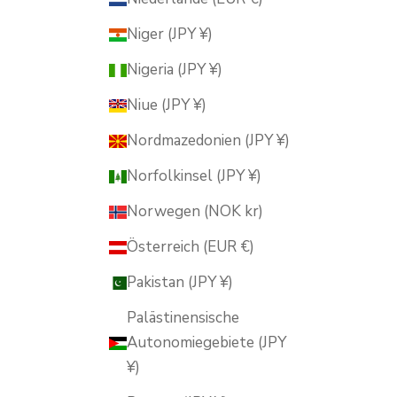
Niger (JPY ¥)
Nigeria (JPY ¥)
Niue (JPY ¥)
Nordmazedonien (JPY ¥)
Norfolkinsel (JPY ¥)
Norwegen (NOK kr)
Österreich (EUR €)
Pakistan (JPY ¥)
Palästinensische
Autonomiegebiete (JPY
¥)