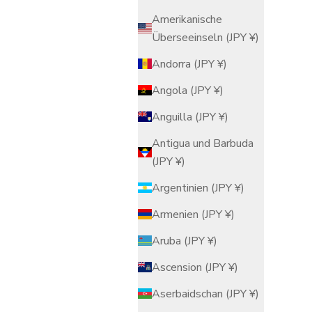
Amerikanische
Überseeinseln (JPY ¥)
Andorra (JPY ¥)
Angola (JPY ¥)
Anguilla (JPY ¥)
Antigua und Barbuda
(JPY ¥)
Argentinien (JPY ¥)
Armenien (JPY ¥)
Aruba (JPY ¥)
Ascension (JPY ¥)
Aserbaidschan (JPY ¥)