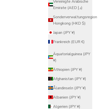
Vereinigte Arabische
Emirate (AED د.إ)
Sonderverwaltungsregion
Hongkong (HKD $)
Japan (JPY ¥)
Frankreich (EUR €)
Äquatorialguinea (JPY
¥)
Äthiopien (JPY ¥)
Afghanistan (JPY ¥)
Ålandinseln (JPY ¥)
Albanien (JPY ¥)
Algerien (JPY ¥)