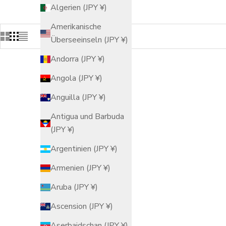
Algerien (JPY ¥)
Amerikanische
Überseeinseln (JPY ¥)
Andorra (JPY ¥)
Angola (JPY ¥)
Anguilla (JPY ¥)
Antigua und Barbuda
(JPY ¥)
Argentinien (JPY ¥)
Armenien (JPY ¥)
Aruba (JPY ¥)
Ascension (JPY ¥)
Aserbaidschan (JPY ¥)