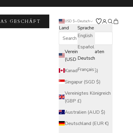
DAS GESCHÄFT
Kundenkontose
Suche öffne
Warenkor
USD $
Deutsch
Land
Sprache
English
Español
Vereinigte Staaten
Deutsch
(USD $)
Français
Kanada (CAD $)
Singapur (SGD $)
Vereinigtes Königreich
(GBP £)
Australien (AUD $)
Deutschland (EUR €)