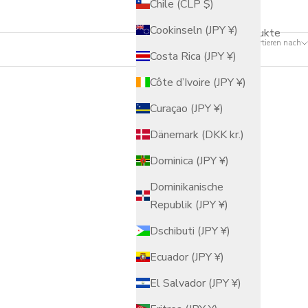
Chile (CLP $)
Cookinseln (JPY ¥)
7 Produkte
Sortieren nach
Costa Rica (JPY ¥)
Côte d’Ivoire (JPY ¥)
Curaçao (JPY ¥)
Dänemark (DKK kr.)
Dominica (JPY ¥)
Dominikanische
Republik (JPY ¥)
Dschibuti (JPY ¥)
Ecuador (JPY ¥)
El Salvador (JPY ¥)