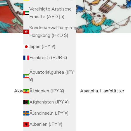
Vereinigte Arabische
Emirate (AED د.إ)
Sonderverwaltungsregion
Hongkong (HKD $)
Japan (JPY ¥)
Frankreich (EUR €)
Äquatorialguinea (JPY
¥)
Akae
Asanoha: Hanfblätter
Äthiopien (JPY ¥)
Afghanistan (JPY ¥)
Ålandinseln (JPY ¥)
Albanien (JPY ¥)