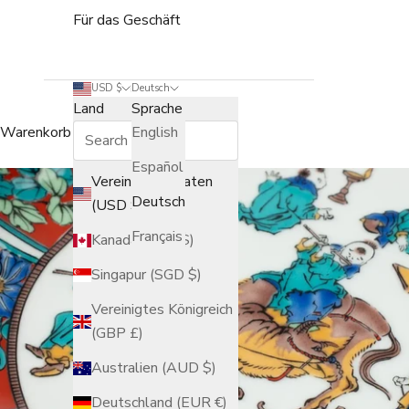
Für das Geschäft
USD $
Deutsch
Land
Sprache
Warenkorb
English
Español
Vereinigte Staaten
Deutsch
(USD $)
Français
Kanada (CAD $)
Singapur (SGD $)
Vereinigtes Königreich
(GBP £)
Australien (AUD $)
Deutschland (EUR €)