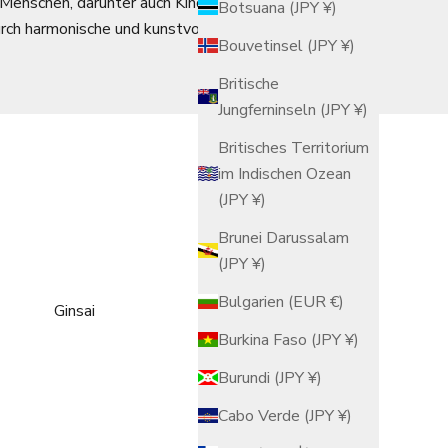
Menschen, darunter auch Kinder, vor einem lebendigen
Botsuana (JPY ¥)
rch harmonische und kunstvolle Designs entstehen.
Bouvetinsel (JPY ¥)
Britische
Jungferninseln (JPY ¥)
Britisches Territorium
im Indischen Ozean
(JPY ¥)
Brunei Darussalam
(JPY ¥)
Bulgarien (EUR €)
Ginsai
Hanazume
Burkina Faso (JPY ¥)
Burundi (JPY ¥)
Cabo Verde (JPY ¥)