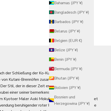
Bahamas (JPY ¥)
Bangladesch (JPY ¥)
Barbados (JPY ¥)
Belarus (JPY ¥)
Belgien (EUR €)
Belize (JPY ¥)
Benin (JPY ¥)
Bermuda (JPY ¥)
ch der Schließung der Ko-Kutani-Brennöfen arbeitete
Bhutan (JPY ¥)
 von Kutani-Brennöfen zusammen, um ihr Erbe
er Stil, der in dieser Zeit entstand, heißt „Revived
Bolivien (JPY ¥)
kubei einer seiner bemerkenswertesten Stile ist.
Bosnien und
om Kyotoer Maler Aoki Mokubei inspiriert wurde, zeichnet
Herzegowina (JPY ¥)
rwendung beruhigender roter Pigmente als Basis aus. Die