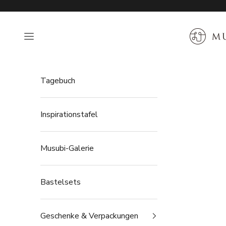
Zum Inhalt springen
MUSUBI 
Navigationsmenü öffnen
Tagebuch
Inspirationstafel
Musubi-Galerie
Bastelsets
Geschenke & Verpackungen