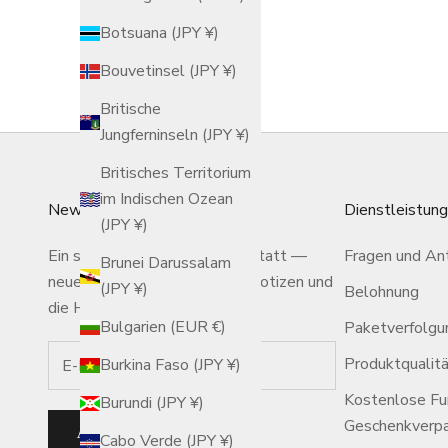
Angebot
$21.00 USD
Botsuana (JPY ¥)
Bouvetinsel (JPY ¥)
Britische
Jungferninseln (JPY ¥)
Britisches Territorium
im Indischen Ozean
Newsletter
Dienstleistun
(JPY ¥)
Ein stiller Brief aus der Werkstatt —
Fragen und An
Brunei Darussalam
neue Geschichten, saisonale Notizen und
(JPY ¥)
Belohnung
die Hände hinter der Arbeit.
Bulgarien (EUR €)
Paketverfolgu
Produktqualit
Burkina Faso (JPY ¥)
Kostenlose Fur
Burundi (JPY ¥)
Geschenkverp
ABONNIEREN
Cabo Verde (JPY ¥)