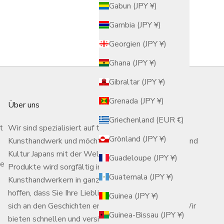
Gabun (JPY ¥)
men“
Gambia (JPY ¥)
Georgien (JPY ¥)
Ghana (JPY ¥)
Gibraltar (JPY ¥)
Grenada (JPY ¥)
Über uns
Griechenland (EUR €)
t
Wir sind spezialisiert auf traditionelles japanisches
Grönland (JPY ¥)
Kunsthandwerk und möchten die Handwerkskunst und
Kultur Japans mit der Welt teilen. Jedes unserer
Guadeloupe (JPY ¥)
se
Produkte wird sorgfältig in den Werkstätten von
Guatemala (JPY ¥)
Kunsthandwerkern in ganz Japan ausgewählt. Wir
hoffen, dass Sie Ihre Lieblingsstücke entdecken und
Guinea (JPY ¥)
sich an den Geschichten erfreuen, die sie erzählen. Wir
Guinea-Bissau (JPY ¥)
bieten schnellen und versicherten internationalen