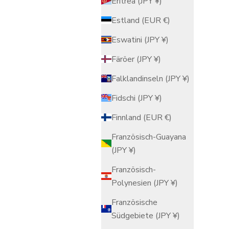
Eritrea (JPY ¥)
ablage im
Mokubei Ochoko Sake Cup
Angebot
$21.00 USD
Estland (EUR €)
Eswatini (JPY ¥)
Färöer (JPY ¥)
Falklandinseln (JPY ¥)
Fidschi (JPY ¥)
Finnland (EUR €)
Französisch-Guayana
(JPY ¥)
Französisch-
Polynesien (JPY ¥)
Französische
Südgebiete (JPY ¥)
er