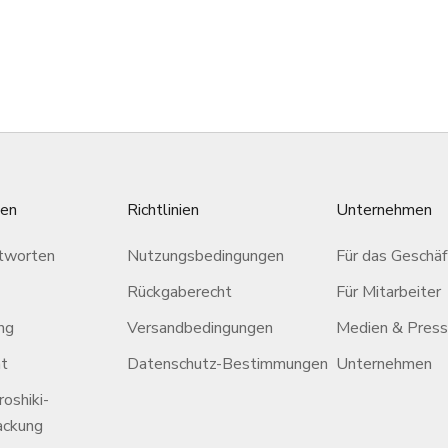
Saucenteller-Set
„Verheißungsvolle O
Angebot
Angebot
$130.00 USD
$21.00 USD
gen
Richtlinien
Unternehmen
tworten
Nutzungsbedingungen
Für das Geschäf
Rückgaberecht
Für Mitarbeiter
ng
Versandbedingungen
Medien & Pres
ät
Datenschutz-Bestimmungen
Unternehmen
oshiki-
ackung