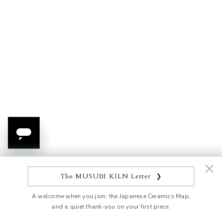
Sake-Set „Meerestiere in
Schwimmendes
Blau"
Meerestier Sakazuki
Flacher Sakebecher
Angebot
Angebot
ab $226.00 USD
ab $49.00 USD
AUSVERKAUFT
AUSVERKAUFT
The MUSUBI KILN Letter
❯
A welcome when you join: the Japanese Ceramics Map,
and a quiet thank-you on your first piece.