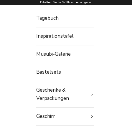
Zum Inhalt springen
Erhalten Sie Ihr Willkommensangebot
Tagebuch
Inspirationstafel
Musubi-Galerie
Bastelsets
Geschenke &
Verpackungen
Geschirr