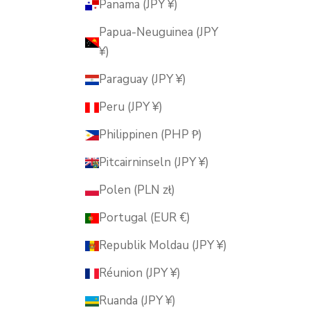
Panama (JPY ¥)
Papua-Neuguinea (JPY
¥)
Paraguay (JPY ¥)
Peru (JPY ¥)
Philippinen (PHP ₱)
Pitcairninseln (JPY ¥)
Polen (PLN zł)
Portugal (EUR €)
Republik Moldau (JPY ¥)
Réunion (JPY ¥)
Ruanda (JPY ¥)