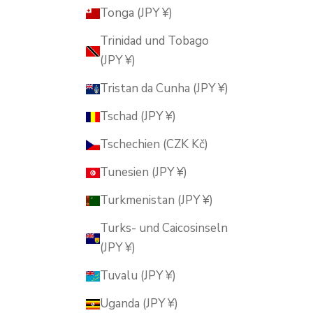
Tonga (JPY ¥)
Trinidad und Tobago
(JPY ¥)
Tristan da Cunha (JPY ¥)
Tschad (JPY ¥)
Tschechien (CZK Kč)
Tunesien (JPY ¥)
Turkmenistan (JPY ¥)
Turks- und Caicosinseln
(JPY ¥)
Tuvalu (JPY ¥)
Uganda (JPY ¥)