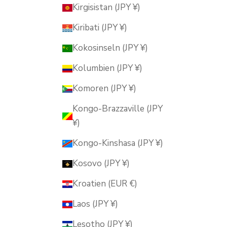
Kirgisistan (JPY ¥)
Kiribati (JPY ¥)
Kokosinseln (JPY ¥)
Kolumbien (JPY ¥)
Komoren (JPY ¥)
Kongo-Brazzaville (JPY
¥)
Kongo-Kinshasa (JPY ¥)
Kosovo (JPY ¥)
Kroatien (EUR €)
Laos (JPY ¥)
Lesotho (JPY ¥)