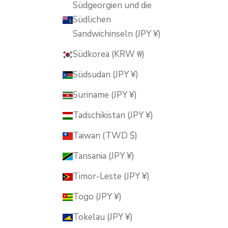
Südgeorgien und die
Südlichen
Sandwichinseln (JPY ¥)
Südkorea (KRW ₩)
Südsudan (JPY ¥)
Suriname (JPY ¥)
Tadschikistan (JPY ¥)
Taiwan (TWD $)
Tansania (JPY ¥)
Timor-Leste (JPY ¥)
Togo (JPY ¥)
Tokelau (JPY ¥)