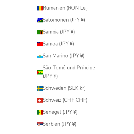
Rumänien (RON Lei)
Salomonen (JPY ¥)
Sambia (JPY ¥)
Samoa (JPY ¥)
San Marino (JPY ¥)
São Tomé und Príncipe
(JPY ¥)
Schweden (SEK kr)
Schweiz (CHF CHF)
Senegal (JPY ¥)
Serbien (JPY ¥)