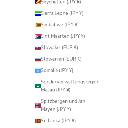
Seychellen (JPY ¥)
Sierra Leone (JPY ¥)
Simbabwe (JPY ¥)
Sint Maarten (JPY ¥)
Slowakei (EUR €)
Slowenien (EUR €)
Somalia (JPY ¥)
Sonderverwaltungsregion
Macau (JPY ¥)
Spitzbergen und Jan
Mayen (JPY ¥)
Sri Lanka (JPY ¥)