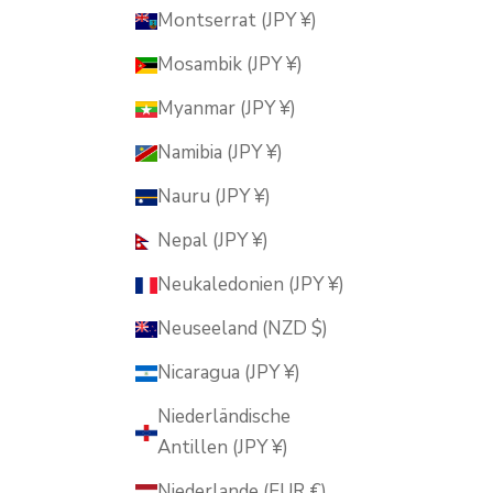
Montserrat (JPY ¥)
Mosambik (JPY ¥)
Myanmar (JPY ¥)
Namibia (JPY ¥)
Nauru (JPY ¥)
Nepal (JPY ¥)
Neukaledonien (JPY ¥)
Neuseeland (NZD $)
Nicaragua (JPY ¥)
Niederländische
Antillen (JPY ¥)
Niederlande (EUR €)