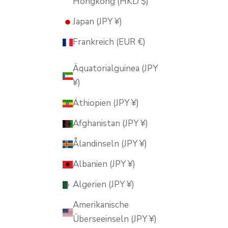
Hongkong (HKD $)
Japan (JPY ¥)
Frankreich (EUR €)
Äquatorialguinea (JPY
¥)
Äthiopien (JPY ¥)
Afghanistan (JPY ¥)
Ålandinseln (JPY ¥)
Albanien (JPY ¥)
Algerien (JPY ¥)
Amerikanische
Überseeinseln (JPY ¥)