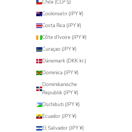
Chile (CLP $)
Cookinseln (JPY ¥)
Costa Rica (JPY ¥)
Côte d’Ivoire (JPY ¥)
Curaçao (JPY ¥)
Dänemark (DKK kr.)
Dominica (JPY ¥)
Dominikanische
Republik (JPY ¥)
Dschibuti (JPY ¥)
Ecuador (JPY ¥)
El Salvador (JPY ¥)