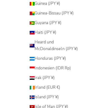
Guinea (JPY ¥)
Guinea-Bissau (JPY ¥)
Guyana (JPY ¥)
Haiti (JPY ¥)
Heard und
McDonaldinseln (JPY ¥)
Honduras (JPY ¥)
Indonesien (IDR Rp)
Irak (JPY ¥)
Irland (EUR €)
Island (JPY ¥)
Isle of Man (JPY ¥)