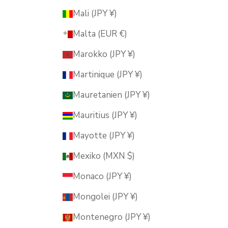
Mali (JPY ¥)
Malta (EUR €)
Marokko (JPY ¥)
Martinique (JPY ¥)
Mauretanien (JPY ¥)
Mauritius (JPY ¥)
Mayotte (JPY ¥)
Mexiko (MXN $)
Monaco (JPY ¥)
Mongolei (JPY ¥)
Montenegro (JPY ¥)