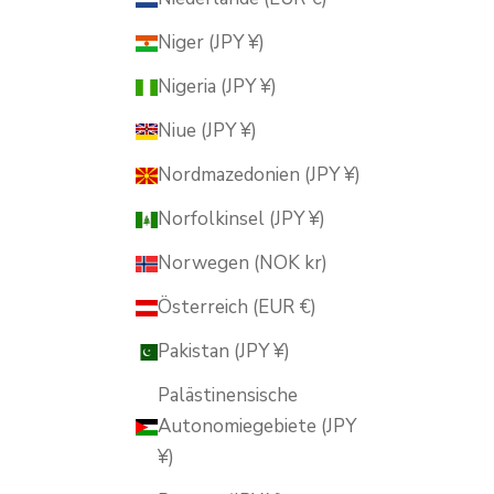
Niger (JPY ¥)
Nigeria (JPY ¥)
Niue (JPY ¥)
Nordmazedonien (JPY ¥)
Norfolkinsel (JPY ¥)
Norwegen (NOK kr)
Österreich (EUR €)
Pakistan (JPY ¥)
Palästinensische
Autonomiegebiete (JPY
¥)