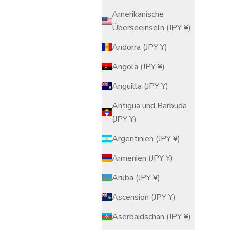
Amerikanische
Überseeinseln (JPY ¥)
Andorra (JPY ¥)
Angola (JPY ¥)
Anguilla (JPY ¥)
Antigua und Barbuda
(JPY ¥)
Argentinien (JPY ¥)
Armenien (JPY ¥)
Aruba (JPY ¥)
Ascension (JPY ¥)
Aserbaidschan (JPY ¥)