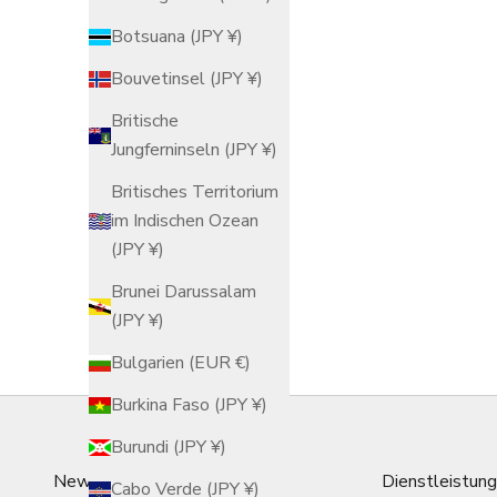
Botsuana (JPY ¥)
Bouvetinsel (JPY ¥)
Britische
Jungferninseln (JPY ¥)
Britisches Territorium
im Indischen Ozean
Kikka Weiß Chrysanthemen-Donabe,
Kikka Ro
(JPY ¥)
japanischer Tontopf für 3 bis 4
japani
Brunei Darussalam
Personen
Angebot
$143.00 USD
(JPY ¥)
Bulgarien (EUR €)
Burkina Faso (JPY ¥)
Burundi (JPY ¥)
Newsletter
Dienstleistun
Cabo Verde (JPY ¥)