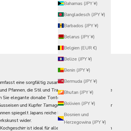
Bahamas (JPY ¥)
Bangladesch (JPY ¥)
Barbados (JPY ¥)
Belarus (JPY ¥)
Belgien (EUR €)
Belize (JPY ¥)
Benin (JPY ¥)
Bermuda (JPY ¥)
 umfasst eine sorgfältig zusammengestellte Auswahl
und Pfannen, die Stil und Tradition in die tägliche Küche
Bhutan (JPY ¥)
en Sie elegante
donabe
Tontöpfe, vielseitiges
Bolivien (JPY ¥)
Gusseisen und Kupfer
Tamagoyaki
Pfannen. Jeder dieser
nen spiegelt Japans reiche kulinarische Tradition und
Bosnien und
erkskunst wider.
Herzegowina (JPY ¥)
Kochgeschirr ist ideal für alle, die authentische Aromen