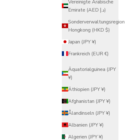
Vereinigte Arabische
Emirate (AED د.إ)
Sonderverwaltungsregion
Hongkong (HKD $)
Japan (JPY ¥)
Frankreich (EUR €)
Äquatorialguinea (JPY
¥)
Äthiopien (JPY ¥)
Afghanistan (JPY ¥)
Ålandinseln (JPY ¥)
Albanien (JPY ¥)
Algerien (JPY ¥)