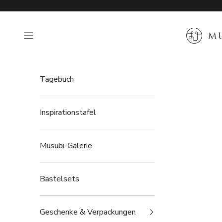
Zum Inhalt springen
MUSUBI 
Navigationsmenü öffnen
Tagebuch
Inspirationstafel
Musubi-Galerie
Bastelsets
Geschenke & Verpackungen