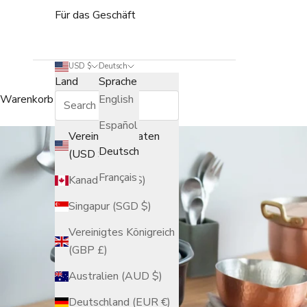
Für das Geschäft
USD $
Deutsch
Land
Sprache
Warenkorb
English
Español
Vereinigte Staaten
Deutsch
(USD $)
Français
Kanada (CAD $)
Singapur (SGD $)
Vereinigtes Königreich
(GBP £)
Australien (AUD $)
Deutschland (EUR €)