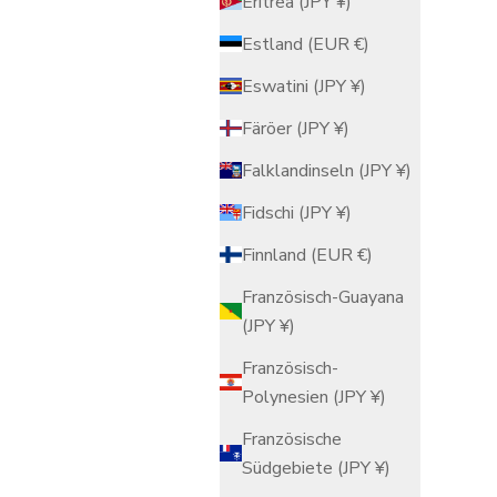
Eritrea (JPY ¥)
Estland (EUR €)
Eswatini (JPY ¥)
Färöer (JPY ¥)
Falklandinseln (JPY ¥)
Fidschi (JPY ¥)
Reiskocher
Hagama Donabe Reiskocher, 3
Finnland (EUR €)
Reiskocherbecher (3 Gou) mit
Französisch-Guayana
Reisschaufel und Topfuntersetzer
Angebot
$370.00 USD
(JPY ¥)
Französisch-
Polynesien (JPY ¥)
Französische
Südgebiete (JPY ¥)