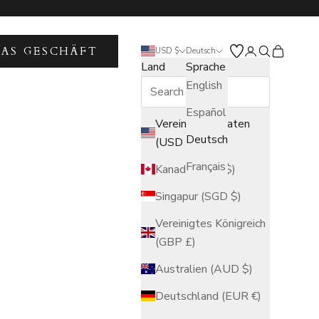
DAS GESCHÄFT
Kundenkontose
Suche öffne
Warenkor
USD $
Deutsch
Land
Sprache
English
Español
Vereinigte Staaten
Deutsch
(USD $)
Français
Kanada (CAD $)
Singapur (SGD $)
Vereinigtes Königreich
(GBP £)
Australien (AUD $)
Deutschland (EUR €)