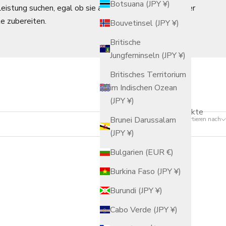
Botsuana (JPY ¥)
eistung suchen, egal ob sie alltägliche Mahlzeiten oder
e zubereiten.
Bouvetinsel (JPY ¥)
Britische
Jungferninseln (JPY ¥)
Britisches Territorium
im Indischen Ozean
(JPY ¥)
12 Produkte
Brunei Darussalam
Sortieren nach
(JPY ¥)
Bulgarien (EUR €)
Burkina Faso (JPY ¥)
Burundi (JPY ¥)
Cabo Verde (JPY ¥)