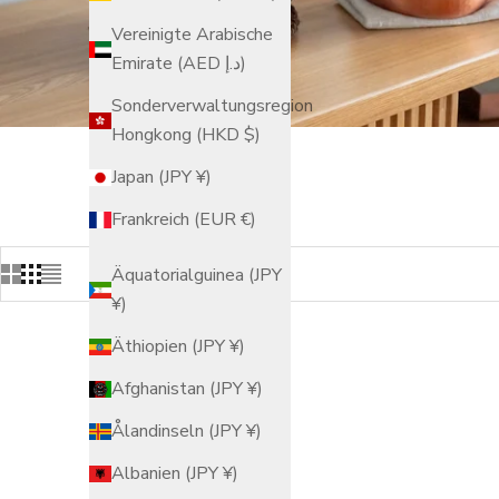
Vereinigte Arabische
Emirate (AED د.إ)
Sonderverwaltungsregion
Hongkong (HKD $)
Japan (JPY ¥)
Frankreich (EUR €)
Äquatorialguinea (JPY
¥)
Äthiopien (JPY ¥)
Afghanistan (JPY ¥)
Ålandinseln (JPY ¥)
Albanien (JPY ¥)