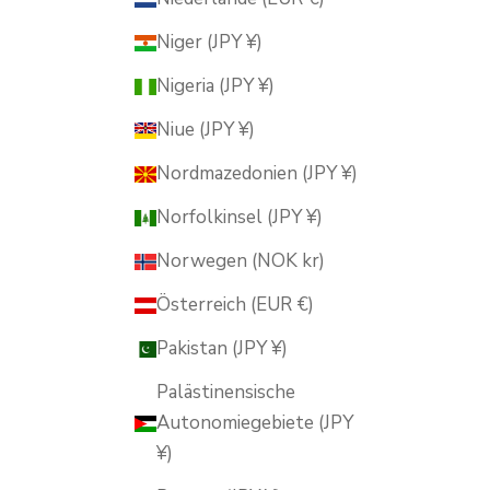
Niger (JPY ¥)
Nigeria (JPY ¥)
Niue (JPY ¥)
Nordmazedonien (JPY ¥)
Norfolkinsel (JPY ¥)
Norwegen (NOK kr)
Österreich (EUR €)
Pakistan (JPY ¥)
Palästinensische
Autonomiegebiete (JPY
¥)