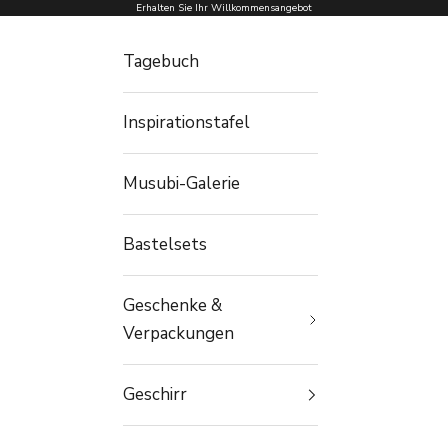
Zum Inhalt springen
Erhalten Sie Ihr Willkommensangebot
Tagebuch
Inspirationstafel
Musubi-Galerie
Bastelsets
Geschenke &
Verpackungen
Geschirr