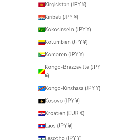
Kirgisistan (JPY ¥)
Kiribati (JPY ¥)
Kokosinseln (JPY ¥)
Kolumbien (JPY ¥)
Komoren (JPY ¥)
Kongo-Brazzaville (JPY
¥)
Kongo-Kinshasa (JPY ¥)
Kosovo (JPY ¥)
Kroatien (EUR €)
Laos (JPY ¥)
Lesotho (JPY ¥)