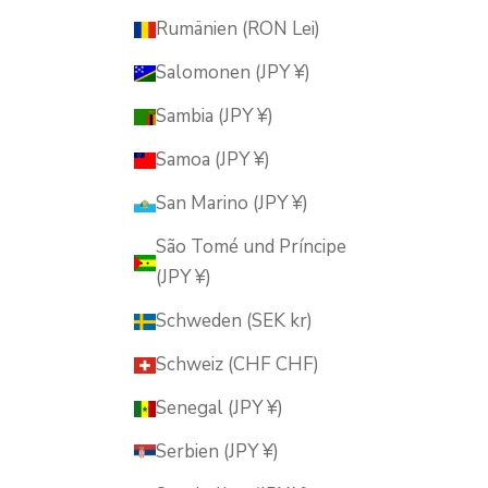
Rumänien (RON Lei)
Salomonen (JPY ¥)
Sambia (JPY ¥)
Samoa (JPY ¥)
San Marino (JPY ¥)
São Tomé und Príncipe
(JPY ¥)
Schweden (SEK kr)
Schweiz (CHF CHF)
Senegal (JPY ¥)
Serbien (JPY ¥)