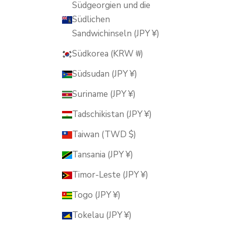
Südgeorgien und die
Südlichen
Sandwichinseln (JPY ¥)
Südkorea (KRW ₩)
Südsudan (JPY ¥)
Suriname (JPY ¥)
Tadschikistan (JPY ¥)
Taiwan (TWD $)
Tansania (JPY ¥)
Timor-Leste (JPY ¥)
Togo (JPY ¥)
Tokelau (JPY ¥)