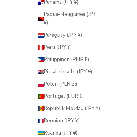
Panama (JPY ¥)
Papua-Neuguinea (JPY
¥)
Paraguay (JPY ¥)
Peru (JPY ¥)
Philippinen (PHP ₱)
Pitcairninseln (JPY ¥)
Polen (PLN zł)
Portugal (EUR €)
Republik Moldau (JPY ¥)
Réunion (JPY ¥)
Ruanda (JPY ¥)