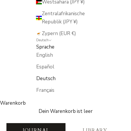
Westsahara (JPY ¥)
Zentralafrikanische
Republik (JPY ¥)
Zypern (EUR €)
Deutsch
Sprache
English
Español
Deutsch
Français
Warenkorb
Dein Warenkorb ist leer
Journal — Stories from the 
JOURNAL
LIBRARY