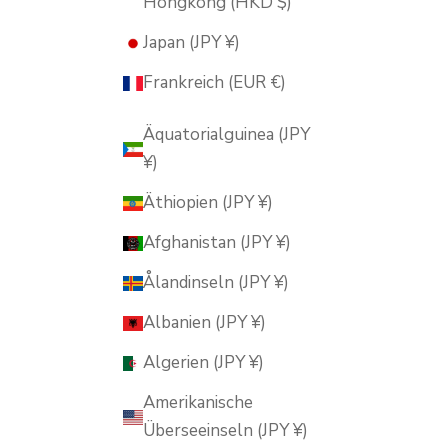
Hongkong (HKD $)
Japan (JPY ¥)
Frankreich (EUR €)
Äquatorialguinea (JPY
¥)
Äthiopien (JPY ¥)
Afghanistan (JPY ¥)
Ålandinseln (JPY ¥)
Albanien (JPY ¥)
Algerien (JPY ¥)
Amerikanische
Überseeinseln (JPY ¥)