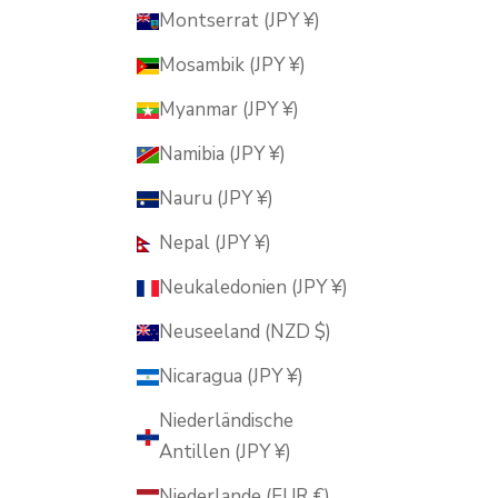
Montserrat (JPY ¥)
Mosambik (JPY ¥)
Myanmar (JPY ¥)
Namibia (JPY ¥)
Nauru (JPY ¥)
Nepal (JPY ¥)
Neukaledonien (JPY ¥)
Neuseeland (NZD $)
Nicaragua (JPY ¥)
Niederländische
Antillen (JPY ¥)
Niederlande (EUR €)