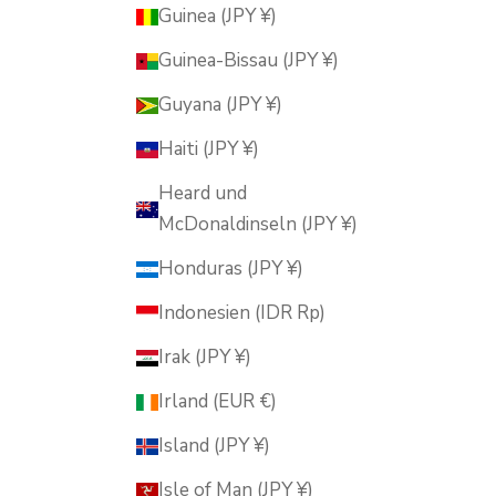
Guinea (JPY ¥)
Guinea-Bissau (JPY ¥)
Guyana (JPY ¥)
Haiti (JPY ¥)
Heard und
McDonaldinseln (JPY ¥)
Honduras (JPY ¥)
Indonesien (IDR Rp)
Irak (JPY ¥)
Irland (EUR €)
Island (JPY ¥)
Isle of Man (JPY ¥)