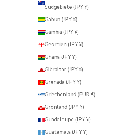
Südgebiete (JPY ¥)
Gabun (JPY ¥)
Gambia (JPY ¥)
Georgien (JPY ¥)
Ghana (JPY ¥)
Gibraltar (JPY ¥)
Grenada (JPY ¥)
Griechenland (EUR €)
Grönland (JPY ¥)
Guadeloupe (JPY ¥)
Guatemala (JPY ¥)