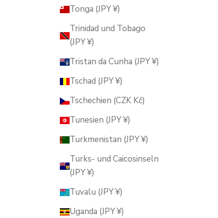
Tonga (JPY ¥)
Trinidad und Tobago
(JPY ¥)
Tristan da Cunha (JPY ¥)
Tschad (JPY ¥)
Tschechien (CZK Kč)
Tunesien (JPY ¥)
Turkmenistan (JPY ¥)
Turks- und Caicosinseln
(JPY ¥)
Tuvalu (JPY ¥)
Uganda (JPY ¥)