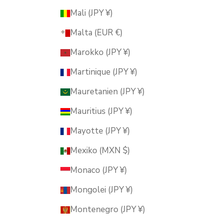
Mali (JPY ¥)
Malta (EUR €)
Marokko (JPY ¥)
Martinique (JPY ¥)
Mauretanien (JPY ¥)
Mauritius (JPY ¥)
Mayotte (JPY ¥)
Mexiko (MXN $)
Monaco (JPY ¥)
Mongolei (JPY ¥)
Montenegro (JPY ¥)