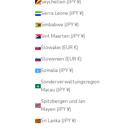
Seychellen (JPY ¥)
Sierra Leone (JPY ¥)
Simbabwe (JPY ¥)
Sint Maarten (JPY ¥)
Slowakei (EUR €)
Slowenien (EUR €)
Somalia (JPY ¥)
Sonderverwaltungsregion
Macau (JPY ¥)
Spitzbergen und Jan
Mayen (JPY ¥)
Sri Lanka (JPY ¥)