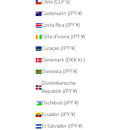
Chile (CLP $)
Cookinseln (JPY ¥)
Costa Rica (JPY ¥)
Côte d’Ivoire (JPY ¥)
Curaçao (JPY ¥)
Dänemark (DKK kr.)
Dominica (JPY ¥)
Dominikanische
Republik (JPY ¥)
Dschibuti (JPY ¥)
Ecuador (JPY ¥)
El Salvador (JPY ¥)