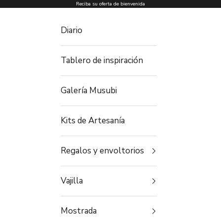
Ir al contenido
Reciba su oferta de bienvenida
Diario
Tablero de inspiración
Galería Musubi
Kits de Artesanía
Regalos y envoltorios
Vajilla
Mostrada