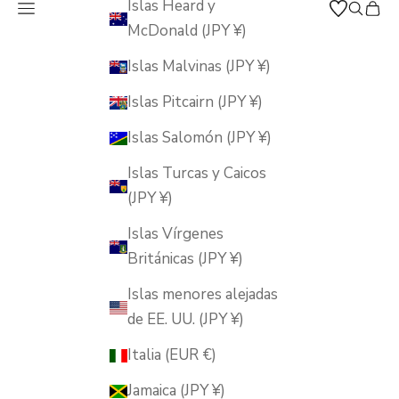
Islas Heard y
Abrir menú de navegación
Abrir b
Abrir
MUSUBI KILN
McDonald (JPY ¥)
Islas Malvinas (JPY ¥)
Islas Pitcairn (JPY ¥)
Islas Salomón (JPY ¥)
Islas Turcas y Caicos
(JPY ¥)
Islas Vírgenes
Británicas (JPY ¥)
Islas menores alejadas
de EE. UU. (JPY ¥)
Italia (EUR €)
Jamaica (JPY ¥)