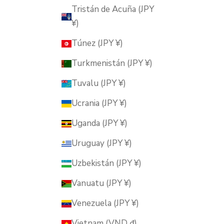
Tristán de Acuña (JPY
¥)
Túnez (JPY ¥)
Turkmenistán (JPY ¥)
Tuvalu (JPY ¥)
Ucrania (JPY ¥)
Uganda (JPY ¥)
Uruguay (JPY ¥)
Uzbekistán (JPY ¥)
Vanuatu (JPY ¥)
Venezuela (JPY ¥)
Vietnam (VND ₫)