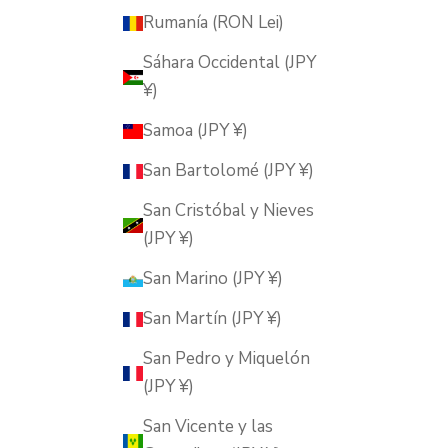
Rumanía (RON Lei)
Sáhara Occidental (JPY
¥)
Samoa (JPY ¥)
San Bartolomé (JPY ¥)
San Cristóbal y Nieves
(JPY ¥)
San Marino (JPY ¥)
San Martín (JPY ¥)
San Pedro y Miquelón
(JPY ¥)
San Vicente y las