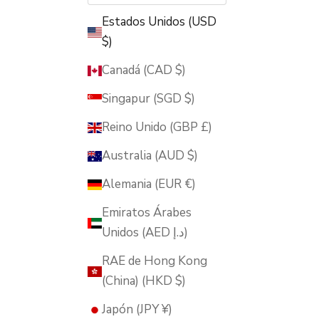
Estados Unidos (USD
$)
Canadá (CAD $)
Singapur (SGD $)
Reino Unido (GBP £)
Australia (AUD $)
Alemania (EUR €)
Emiratos Árabes
Unidos (AED د.إ)
RAE de Hong Kong
(China) (HKD $)
Japón (JPY ¥)