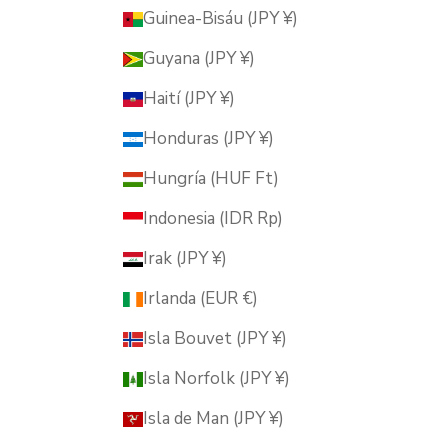
Guinea-Bisáu (JPY ¥)
Guyana (JPY ¥)
Haití (JPY ¥)
Honduras (JPY ¥)
Hungría (HUF Ft)
Indonesia (IDR Rp)
Irak (JPY ¥)
Irlanda (EUR €)
Isla Bouvet (JPY ¥)
Isla Norfolk (JPY ¥)
Isla de Man (JPY ¥)