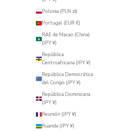
Polonia (PLN zł)
Portugal (EUR €)
RAE de Macao (China)
(JPY ¥)
República
Centroafricana (JPY ¥)
República Democrática
del Congo (JPY ¥)
República Dominicana
(JPY ¥)
Reunión (JPY ¥)
Ruanda (JPY ¥)