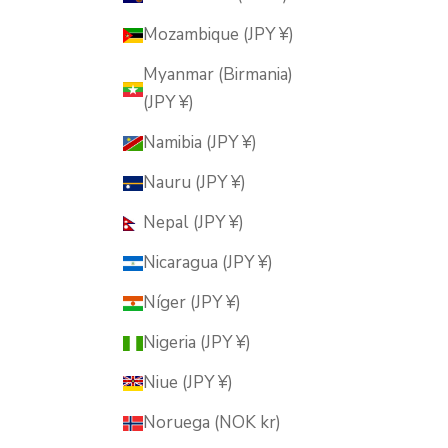
Mozambique (JPY ¥)
Myanmar (Birmania)
(JPY ¥)
Namibia (JPY ¥)
Nauru (JPY ¥)
Nepal (JPY ¥)
Nicaragua (JPY ¥)
Níger (JPY ¥)
Nigeria (JPY ¥)
Niue (JPY ¥)
Noruega (NOK kr)