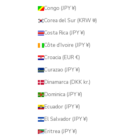
Congo (JPY ¥)
Corea del Sur (KRW ₩)
Costa Rica (JPY ¥)
Côte d’Ivoire (JPY ¥)
Croacia (EUR €)
Curazao (JPY ¥)
Dinamarca (DKK kr.)
Dominica (JPY ¥)
Ecuador (JPY ¥)
El Salvador (JPY ¥)
Eritrea (JPY ¥)