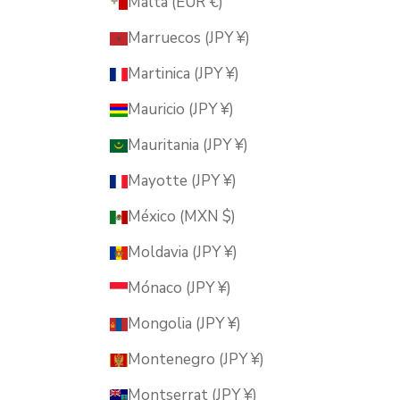
Malta (EUR €)
Marruecos (JPY ¥)
Martinica (JPY ¥)
Mauricio (JPY ¥)
Mauritania (JPY ¥)
Mayotte (JPY ¥)
México (MXN $)
Moldavia (JPY ¥)
Mónaco (JPY ¥)
Mongolia (JPY ¥)
Montenegro (JPY ¥)
Montserrat (JPY ¥)