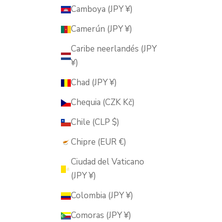
Camboya (JPY ¥)
Camerún (JPY ¥)
Caribe neerlandés (JPY
¥)
Chad (JPY ¥)
Chequia (CZK Kč)
Chile (CLP $)
Chipre (EUR €)
Ciudad del Vaticano
(JPY ¥)
Colombia (JPY ¥)
Comoras (JPY ¥)