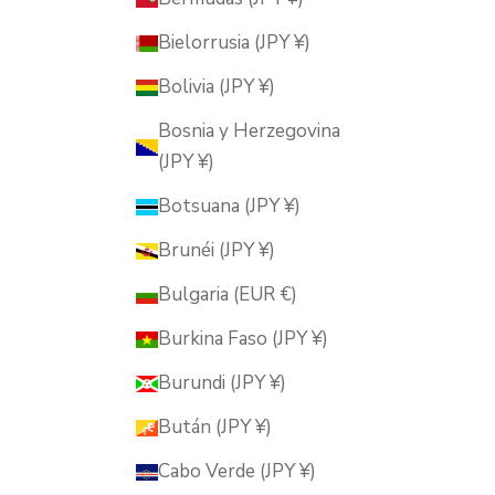
Bielorrusia (JPY ¥)
Bolivia (JPY ¥)
Bosnia y Herzegovina
(JPY ¥)
Botsuana (JPY ¥)
Brunéi (JPY ¥)
Bulgaria (EUR €)
Burkina Faso (JPY ¥)
Burundi (JPY ¥)
Bután (JPY ¥)
Cabo Verde (JPY ¥)