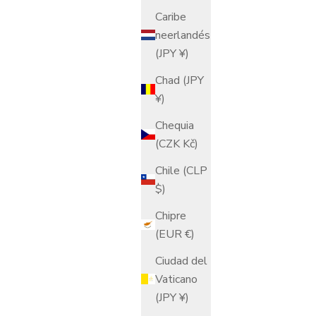
Caribe
acuática
neerlandés
Precio de oferta
$114.00 USD
(JPY ¥)
Chad (JPY
¥)
Chequia
(CZK Kč)
Chile (CLP
$)
Chipre
(EUR €)
Ciudad del
Vaticano
(JPY ¥)
mpado de
Jarrón de flores largo Sunlight