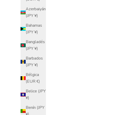
7.5 pulgadas
Azerbaiyán
Precio de oferta
$136.00 USD
(JPY ¥)
Bahamas
(JPY ¥)
Bangladés
(JPY ¥)
Barbados
(JPY ¥)
Bélgica
(EUR €)
Belice (JPY
¥)
Benín (JPY
Taza Camellia Blooms
Tazón de
¥)