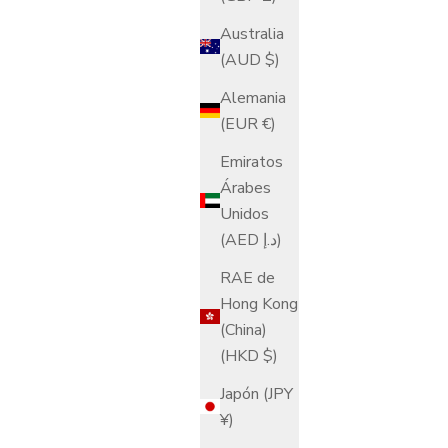
Australia
(AUD $)
Alemania
(EUR €)
Emiratos
Árabes
Unidos
(AED د.إ)
RAE de
Hong Kong
(China)
(HKD $)
Japón (JPY
¥)