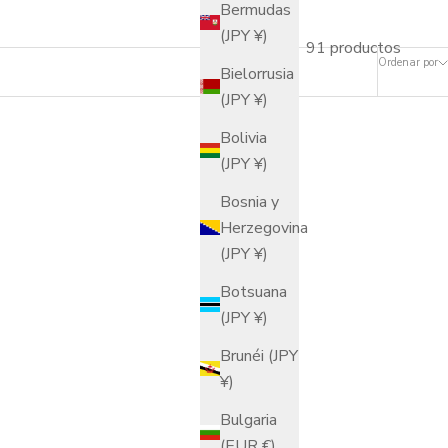
Bermudas
(JPY ¥)
91 productos
Ordenar por
Bielorrusia
(JPY ¥)
Bolivia
(JPY ¥)
Bosnia y
Herzegovina
(JPY ¥)
Botsuana
(JPY ¥)
Brunéi (JPY
¥)
Bulgaria
(EUR €)