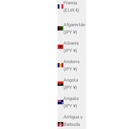
Francia
(EUR €)
Afganistán
(JPY ¥)
Albania
(JPY ¥)
Andorra
(JPY ¥)
Angola
(JPY ¥)
Anguila
(JPY ¥)
Antigua y
Barbuda