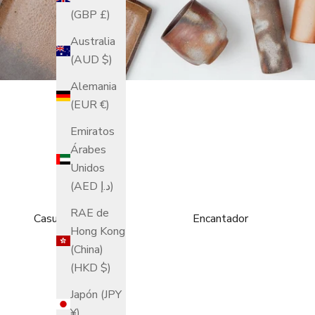
(GBP £)
Australia
(AUD $)
Alemania
(EUR €)
Emiratos
Árabes
Unidos
(AED د.إ)
RAE de
Casual
Encantador
Hong Kong
(China)
(HKD $)
Japón (JPY
¥)