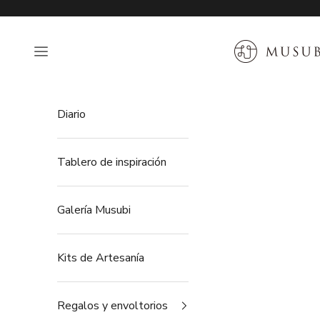
Ir al contenido
MUSUBI KILN
Abrir menú de navegación
Diario
Tablero de inspiración
Galería Musubi
Kits de Artesanía
Regalos y envoltorios