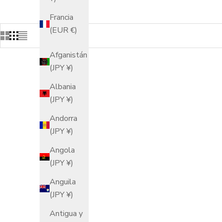
Francia
(EUR €)
Afganistán
(JPY ¥)
Albania
(JPY ¥)
Andorra
(JPY ¥)
Angola
(JPY ¥)
Anguila
(JPY ¥)
Antigua y