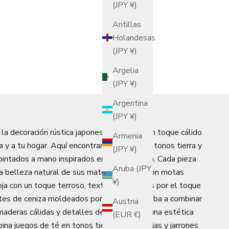
(JPY ¥)
Antillas
Holandesas
(JPY ¥)
Argelia
(JPY ¥)
Argentina
(JPY ¥)
y la decoración rústica japonesa para darle un toque cálido
Armenia
a y a tu hogar. Aquí encontrarás paletas de tonos tierra y
(JPY ¥)
pintados a mano inspirados en la naturaleza. Cada pieza
Aruba (JPY
a belleza natural de sus materiales: gres con motas
¥)
 roja con un toque terroso, texturas marcadas por el toque
tes de ceniza moldeados por la llama. Prueba a combinar
Austria
n maderas cálidas y detalles de bambú para una estética
(EUR €)
na juegos de té en tonos tierra con bandejas y jarrones