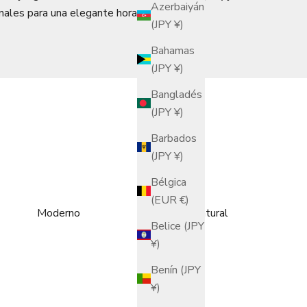
Azerbaiyán
nales para una elegante hora del té.
(JPY ¥)
Bahamas
(JPY ¥)
Bangladés
(JPY ¥)
Barbados
(JPY ¥)
Bélgica
(EUR €)
Moderno
Natural
Belice (JPY
¥)
Benín (JPY
¥)