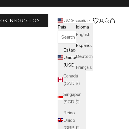
LOS NEGOCIOS
Abrir página de
Abrir búsqu
Abrir ces
USD $
Español
País
Idioma
English
Español
Estados
Deutsch
Unidos
(USD $)
Français
Canadá
(CAD $)
Singapur
(SGD $)
Reino
Unido
(GBP £)