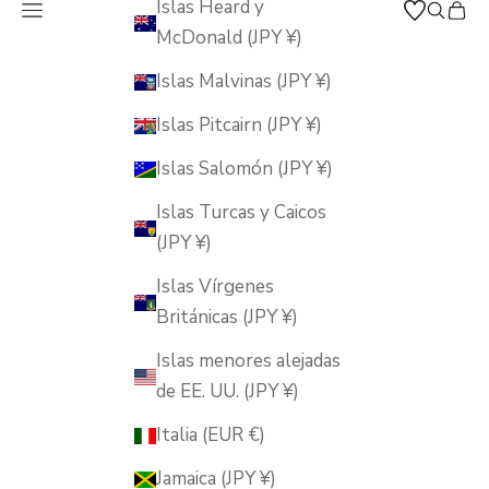
Islas Heard y
Abrir menú de navegación
Abrir b
Abrir
MUSUBI KILN
McDonald (JPY ¥)
Islas Malvinas (JPY ¥)
Islas Pitcairn (JPY ¥)
Islas Salomón (JPY ¥)
Islas Turcas y Caicos
(JPY ¥)
Islas Vírgenes
Británicas (JPY ¥)
Islas menores alejadas
de EE. UU. (JPY ¥)
Italia (EUR €)
Jamaica (JPY ¥)