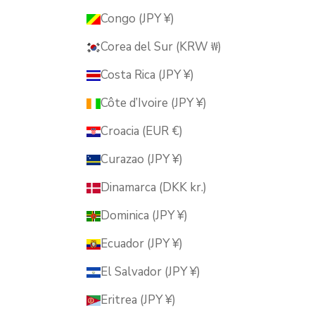
Congo (JPY ¥)
Corea del Sur (KRW ₩)
Costa Rica (JPY ¥)
Côte d’Ivoire (JPY ¥)
Croacia (EUR €)
Curazao (JPY ¥)
Dinamarca (DKK kr.)
Dominica (JPY ¥)
Ecuador (JPY ¥)
El Salvador (JPY ¥)
Eritrea (JPY ¥)