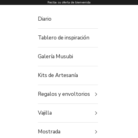
Ir al contenido
Reciba su oferta de bienvenida
Diario
Tablero de inspiración
Galería Musubi
Kits de Artesanía
Regalos y envoltorios
Vajilla
Mostrada