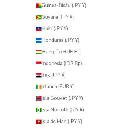
Guinea-Bisáu (JPY ¥)
Guyana (JPY ¥)
Haití (JPY ¥)
Honduras (JPY ¥)
Hungría (HUF Ft)
Indonesia (IDR Rp)
Irak (JPY ¥)
Irlanda (EUR €)
Isla Bouvet (JPY ¥)
Isla Norfolk (JPY ¥)
Isla de Man (JPY ¥)