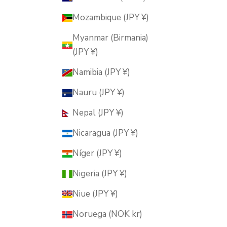
Mozambique (JPY ¥)
Myanmar (Birmania)
(JPY ¥)
Namibia (JPY ¥)
Nauru (JPY ¥)
Nepal (JPY ¥)
Nicaragua (JPY ¥)
Níger (JPY ¥)
Nigeria (JPY ¥)
Niue (JPY ¥)
Noruega (NOK kr)