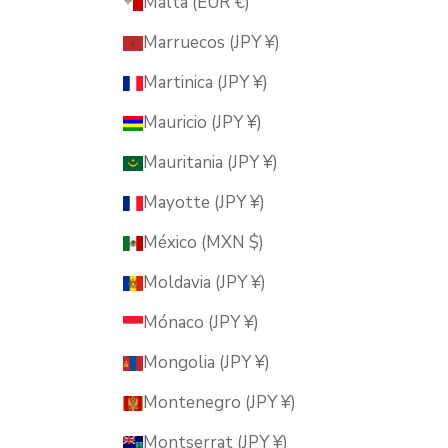
Malta (EUR €)
Marruecos (JPY ¥)
Martinica (JPY ¥)
Mauricio (JPY ¥)
Mauritania (JPY ¥)
Mayotte (JPY ¥)
México (MXN $)
Moldavia (JPY ¥)
Mónaco (JPY ¥)
Mongolia (JPY ¥)
Montenegro (JPY ¥)
Montserrat (JPY ¥)