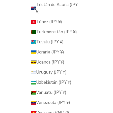
Tristán de Acuña (JPY
¥)
Túnez (JPY ¥)
Turkmenistán (JPY ¥)
Tuvalu (JPY ¥)
Ucrania (JPY ¥)
Uganda (JPY ¥)
Uruguay (JPY ¥)
Uzbekistán (JPY ¥)
Vanuatu (JPY ¥)
Venezuela (JPY ¥)
Vietnam (VND ₫)