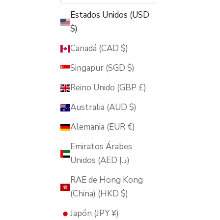
Estados Unidos (USD
$)
Canadá (CAD $)
Singapur (SGD $)
Reino Unido (GBP £)
Australia (AUD $)
Alemania (EUR €)
Emiratos Árabes
Unidos (AED د.إ)
RAE de Hong Kong
(China) (HKD $)
Japón (JPY ¥)