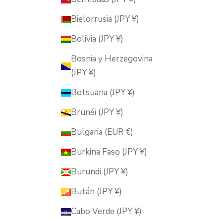
Bielorrusia (JPY ¥)
Bolivia (JPY ¥)
Bosnia y Herzegovina
(JPY ¥)
Botsuana (JPY ¥)
Brunéi (JPY ¥)
Bulgaria (EUR €)
Burkina Faso (JPY ¥)
Burundi (JPY ¥)
Bután (JPY ¥)
Cabo Verde (JPY ¥)