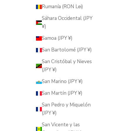
Rumanía (RON Lei)
Sáhara Occidental (JPY
¥)
Samoa (JPY ¥)
San Bartolomé (JPY ¥)
San Cristóbal y Nieves
(JPY ¥)
San Marino (JPY ¥)
San Martín (JPY ¥)
San Pedro y Miquelón
(JPY ¥)
San Vicente y las