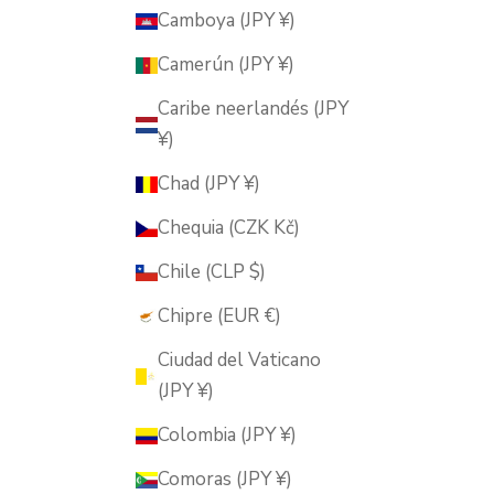
Camboya (JPY ¥)
Camerún (JPY ¥)
Caribe neerlandés (JPY
¥)
Chad (JPY ¥)
Chequia (CZK Kč)
Chile (CLP $)
Chipre (EUR €)
Ciudad del Vaticano
(JPY ¥)
Colombia (JPY ¥)
Comoras (JPY ¥)