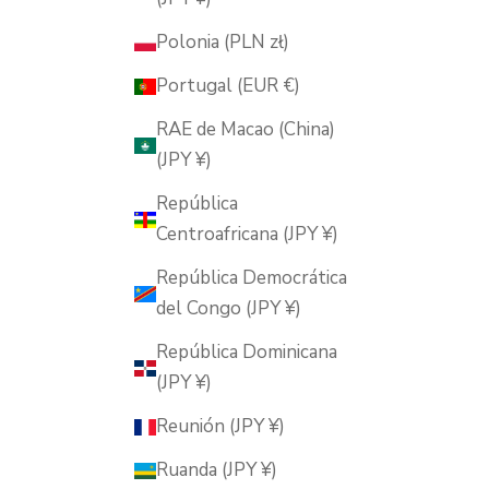
Polonia (PLN zł)
Portugal (EUR €)
RAE de Macao (China)
(JPY ¥)
República
Centroafricana (JPY ¥)
República Democrática
del Congo (JPY ¥)
República Dominicana
(JPY ¥)
Reunión (JPY ¥)
Ruanda (JPY ¥)