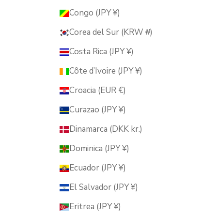
Congo (JPY ¥)
Corea del Sur (KRW ₩)
Costa Rica (JPY ¥)
Côte d’Ivoire (JPY ¥)
Croacia (EUR €)
Curazao (JPY ¥)
Dinamarca (DKK kr.)
Dominica (JPY ¥)
Ecuador (JPY ¥)
El Salvador (JPY ¥)
Eritrea (JPY ¥)