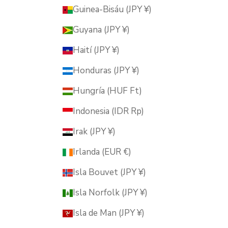
Guinea-Bisáu (JPY ¥)
Guyana (JPY ¥)
Haití (JPY ¥)
Honduras (JPY ¥)
Hungría (HUF Ft)
Indonesia (IDR Rp)
Irak (JPY ¥)
Irlanda (EUR €)
Isla Bouvet (JPY ¥)
Isla Norfolk (JPY ¥)
Isla de Man (JPY ¥)