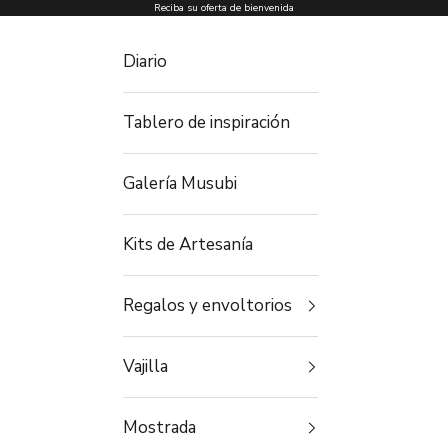
Ir al contenido
Reciba su oferta de bienvenida
Diario
Tablero de inspiración
Galería Musubi
Kits de Artesanía
Regalos y envoltorios
Vajilla
Mostrada