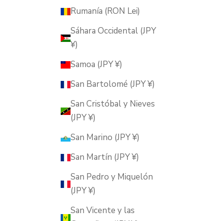
Rumanía (RON Lei)
Sáhara Occidental (JPY
¥)
Samoa (JPY ¥)
San Bartolomé (JPY ¥)
San Cristóbal y Nieves
(JPY ¥)
San Marino (JPY ¥)
San Martín (JPY ¥)
San Pedro y Miquelón
(JPY ¥)
San Vicente y las