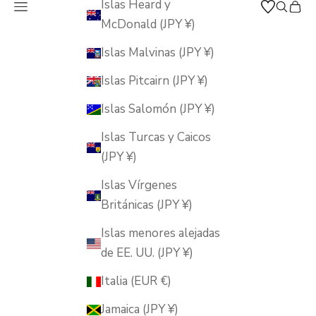
Islas Heard y
Abrir menú de navegación
Abrir b
Abrir
MUSUBI KILN
McDonald (JPY ¥)
Islas Malvinas (JPY ¥)
Islas Pitcairn (JPY ¥)
Islas Salomón (JPY ¥)
Islas Turcas y Caicos
(JPY ¥)
Islas Vírgenes
Británicas (JPY ¥)
Islas menores alejadas
de EE. UU. (JPY ¥)
Italia (EUR €)
Jamaica (JPY ¥)