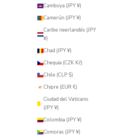
Camboya (JPY ¥)
Camerún (JPY ¥)
Caribe neerlandés (JPY
¥)
Chad (JPY ¥)
Chequia (CZK Kč)
Chile (CLP $)
Chipre (EUR €)
Ciudad del Vaticano
(JPY ¥)
Colombia (JPY ¥)
Comoras (JPY ¥)