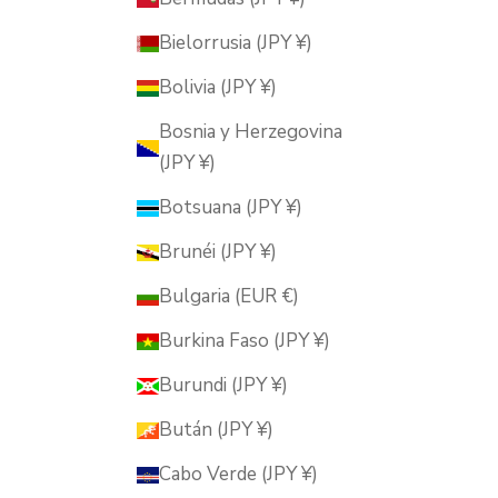
Bielorrusia (JPY ¥)
Bolivia (JPY ¥)
Bosnia y Herzegovina
(JPY ¥)
Botsuana (JPY ¥)
Brunéi (JPY ¥)
Bulgaria (EUR €)
Burkina Faso (JPY ¥)
Burundi (JPY ¥)
Bután (JPY ¥)
Cabo Verde (JPY ¥)