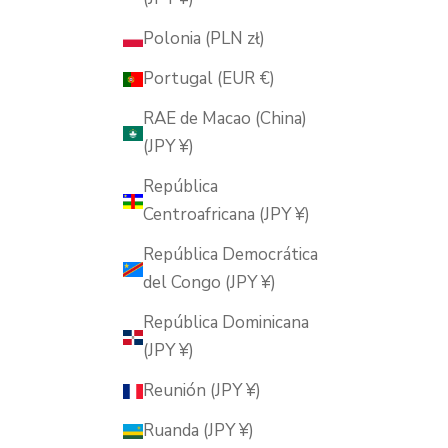
Polonia (PLN zł)
Portugal (EUR €)
RAE de Macao (China)
(JPY ¥)
República
Centroafricana (JPY ¥)
República Democrática
del Congo (JPY ¥)
República Dominicana
(JPY ¥)
Reunión (JPY ¥)
Ruanda (JPY ¥)