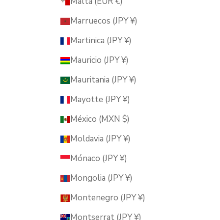
Malta (EUR €)
Marruecos (JPY ¥)
Martinica (JPY ¥)
Mauricio (JPY ¥)
Mauritania (JPY ¥)
Mayotte (JPY ¥)
México (MXN $)
Moldavia (JPY ¥)
Mónaco (JPY ¥)
Mongolia (JPY ¥)
Montenegro (JPY ¥)
Montserrat (JPY ¥)