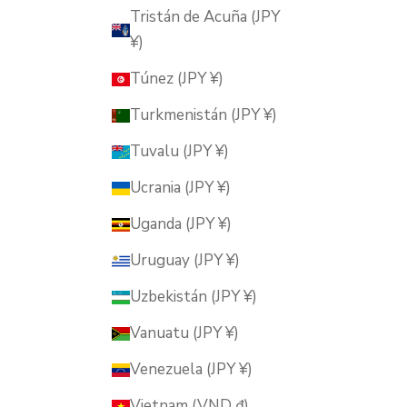
Tristán de Acuña (JPY
¥)
Túnez (JPY ¥)
Turkmenistán (JPY ¥)
Tuvalu (JPY ¥)
Ucrania (JPY ¥)
Uganda (JPY ¥)
Uruguay (JPY ¥)
Uzbekistán (JPY ¥)
Vanuatu (JPY ¥)
Venezuela (JPY ¥)
Vietnam (VND ₫)