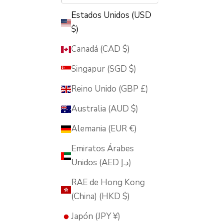
Estados Unidos (USD
$)
Canadá (CAD $)
Singapur (SGD $)
Reino Unido (GBP £)
Australia (AUD $)
Alemania (EUR €)
Emiratos Árabes
Unidos (AED د.إ)
RAE de Hong Kong
(China) (HKD $)
Japón (JPY ¥)