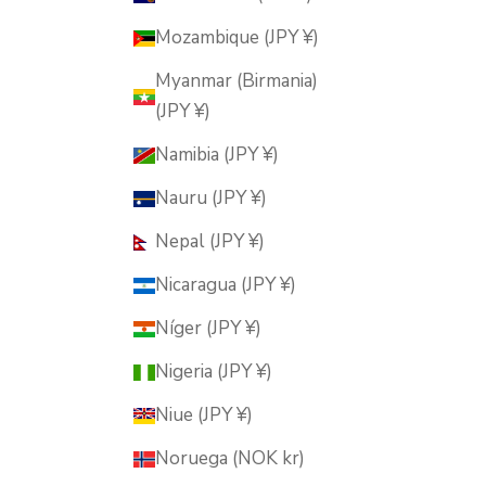
Mozambique (JPY ¥)
Myanmar (Birmania)
(JPY ¥)
Namibia (JPY ¥)
Nauru (JPY ¥)
Nepal (JPY ¥)
Nicaragua (JPY ¥)
Níger (JPY ¥)
Nigeria (JPY ¥)
Niue (JPY ¥)
Noruega (NOK kr)