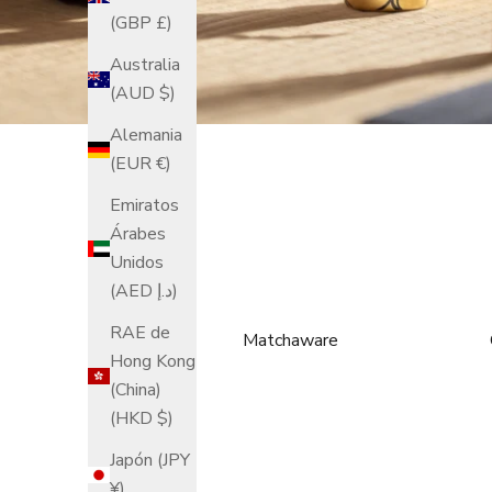
(GBP £)
Australia
(AUD $)
Alemania
(EUR €)
Emiratos
Árabes
Unidos
(AED د.إ)
RAE de
Matchaware
Hong Kong
(China)
(HKD $)
Japón (JPY
¥)