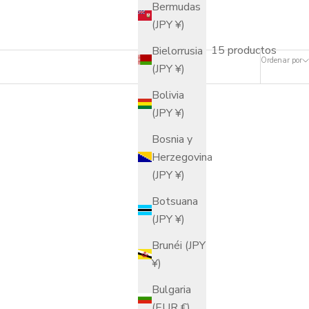
Bermudas
(JPY ¥)
15 productos
Bielorrusia
Ordenar por
(JPY ¥)
Bolivia
(JPY ¥)
Bosnia y
Herzegovina
(JPY ¥)
Botsuana
(JPY ¥)
Brunéi (JPY
¥)
Bulgaria
(EUR €)