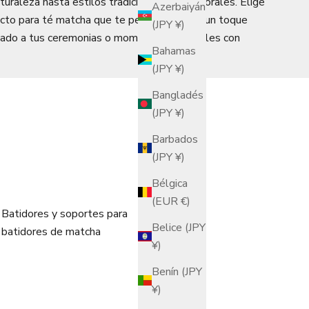
aturaleza hasta estilos tradicionales atemporales. Elige
Azerbaiyán
ecto para té matcha que te permitirá añadir un toque
(JPY ¥)
icado a tus ceremonias o momentos especiales con
Bahamas
(JPY ¥)
Bangladés
(JPY ¥)
Barbados
(JPY ¥)
Bélgica
(EUR €)
Batidores y soportes para
Belice (JPY
batidores de matcha
¥)
Benín (JPY
¥)