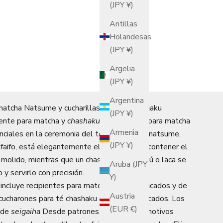
(JPY ¥)
Antillas
Holandesas
(JPY ¥)
Argelia
(JPY ¥)
Argentina
matcha Natsume y cucharillas para té Chashaku
(JPY ¥)
iente para matcha y
chashaku
Las cucharas para matcha
Armenia
nciales en la ceremonia del té japonesa. El natsume,
(JPY ¥)
zufaifo, está elegantemente elaborado para contener el
molido, mientras que un chashaku de bambú o laca se
Aruba (JPY
o y servirlo con precisión.
¥)
 incluye recipientes para matcha natsume lacados y de
Austria
 cucharones para té chashaku de bambú y lacados. Los
(EUR €)
sde
seigaiha
Desde patrones ondulados y motivos