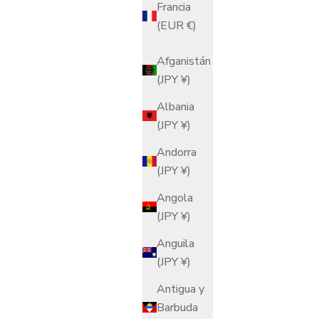
Francia
(EUR €)
Afganistán
(JPY ¥)
Albania
(JPY ¥)
Andorra
(JPY ¥)
Angola
(JPY ¥)
Anguila
(JPY ¥)
Antigua y
Barbuda