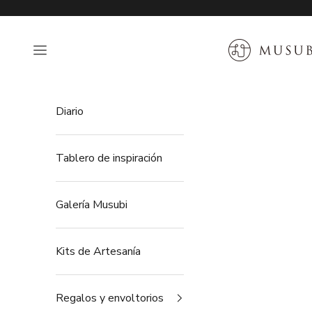
Ir al contenido
MUSUBI KILN
Abrir menú de navegación
Diario
Tablero de inspiración
Galería Musubi
Kits de Artesanía
Regalos y envoltorios