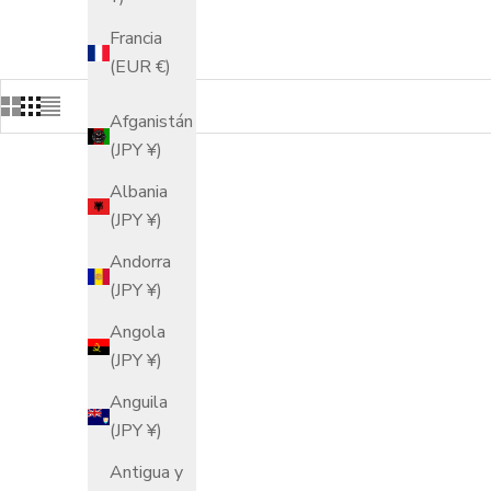
Francia
(EUR €)
Afganistán
(JPY ¥)
Albania
(JPY ¥)
Andorra
(JPY ¥)
Angola
(JPY ¥)
Anguila
(JPY ¥)
Antigua y