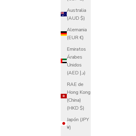
Australia
(AUD $)
Alemania
(EUR €)
Emiratos
Árabes
Unidos
(AED د.إ)
RAE de
Hong Kong
(China)
(HKD $)
Japón (JPY
¥)