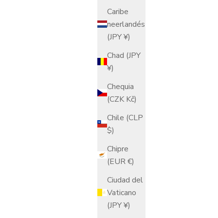
Caribe
Matcha de
Contenedor de Matcha Nakatsugi con
neerlandés
idas
Crisantemo y Paulonia Dorados
(JPY ¥)
Precio de oferta
$406.00 USD
Chad (JPY
¥)
AGOTADO
Chequia
(CZK Kč)
Chile (CLP
$)
Chipre
(EUR €)
Ciudad del
Vaticano
(JPY ¥)