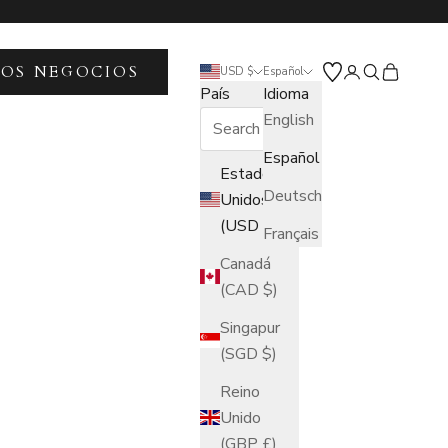
LOS NEGOCIOS
Abrir página de
Abrir búsqu
Abrir ces
USD $
Español
País
Idioma
English
Español
Estados
Deutsch
Unidos
(USD $)
Français
Canadá
(CAD $)
Singapur
(SGD $)
Reino
Unido
(GBP £)