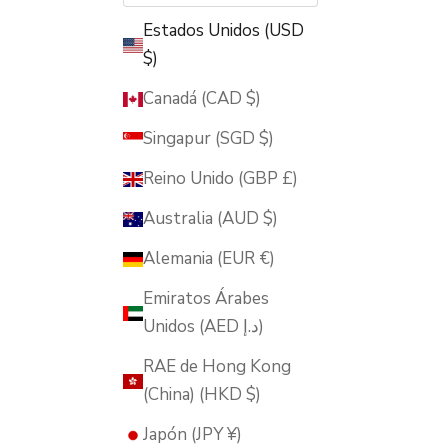
Estados Unidos (USD
$)
Canadá (CAD $)
Singapur (SGD $)
Reino Unido (GBP £)
Australia (AUD $)
Alemania (EUR €)
Emiratos Árabes
Unidos (AED د.إ)
RAE de Hong Kong
(China) (HKD $)
Japón (JPY ¥)