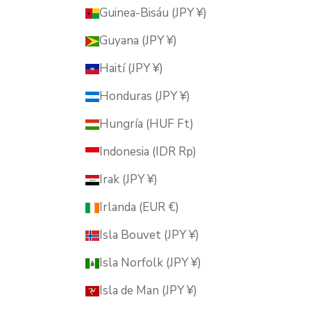
Guinea-Bisáu (JPY ¥)
Guyana (JPY ¥)
Haití (JPY ¥)
Honduras (JPY ¥)
Hungría (HUF Ft)
Indonesia (IDR Rp)
Irak (JPY ¥)
Irlanda (EUR €)
Isla Bouvet (JPY ¥)
Isla Norfolk (JPY ¥)
Isla de Man (JPY ¥)