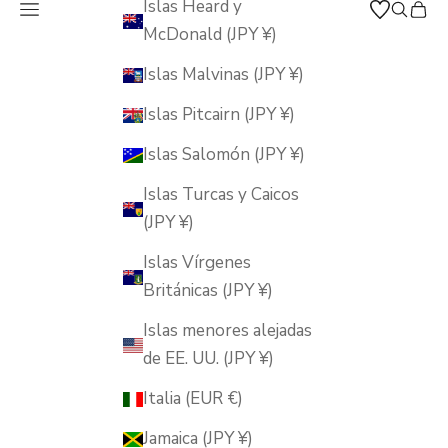
Islas Heard y
Abrir menú de navegación
Abrir b
Abrir
MUSUBI KILN
McDonald (JPY ¥)
Islas Malvinas (JPY ¥)
Islas Pitcairn (JPY ¥)
Islas Salomón (JPY ¥)
Islas Turcas y Caicos
(JPY ¥)
Islas Vírgenes
Británicas (JPY ¥)
Islas menores alejadas
de EE. UU. (JPY ¥)
Italia (EUR €)
Jamaica (JPY ¥)