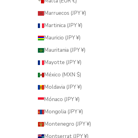
Malta (EUR €)
Marruecos (JPY ¥)
Martinica (JPY ¥)
Mauricio (JPY ¥)
Mauritania (JPY ¥)
Mayotte (JPY ¥)
México (MXN $)
Moldavia (JPY ¥)
Mónaco (JPY ¥)
Mongolia (JPY ¥)
Montenegro (JPY ¥)
Montserrat (JPY ¥)