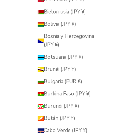
Bielorrusia (JPY ¥)
Bolivia (JPY ¥)
Bosnia y Herzegovina
(JPY ¥)
Botsuana (JPY ¥)
Brunéi (JPY ¥)
Bulgaria (EUR €)
Burkina Faso (JPY ¥)
Burundi (JPY ¥)
Bután (JPY ¥)
Cabo Verde (JPY ¥)