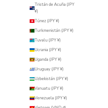
Tristán de Acuña (JPY
¥)
Túnez (JPY ¥)
Turkmenistán (JPY ¥)
Tuvalu (JPY ¥)
Ucrania (JPY ¥)
Uganda (JPY ¥)
Uruguay (JPY ¥)
Uzbekistán (JPY ¥)
Vanuatu (JPY ¥)
Venezuela (JPY ¥)
Vietnam (VND ₫)