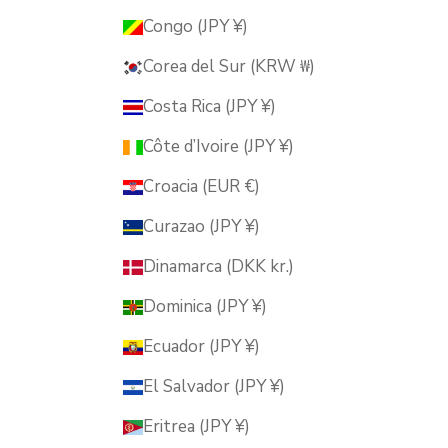
Congo (JPY ¥)
Corea del Sur (KRW ₩)
Costa Rica (JPY ¥)
Côte d’Ivoire (JPY ¥)
Croacia (EUR €)
Curazao (JPY ¥)
Dinamarca (DKK kr.)
Dominica (JPY ¥)
Ecuador (JPY ¥)
El Salvador (JPY ¥)
Eritrea (JPY ¥)