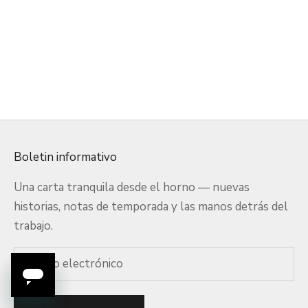
Añadir a la cesta
Camino de mesa de papel
washi con hojas de
cáñamo blancas
Precio de oferta
$30.00 USD
Boletin informativo
Una carta tranquila desde el horno — nuevas
historias, notas de temporada y las manos detrás del
trabajo.