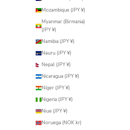
Mozambique (JPY ¥)
Myanmar (Birmania)
(JPY ¥)
Namibia (JPY ¥)
Nauru (JPY ¥)
Nepal (JPY ¥)
Nicaragua (JPY ¥)
Níger (JPY ¥)
Nigeria (JPY ¥)
Niue (JPY ¥)
Noruega (NOK kr)