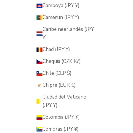
Camboya (JPY ¥)
Camerún (JPY ¥)
Caribe neerlandés (JPY
¥)
Chad (JPY ¥)
Chequia (CZK Kč)
Chile (CLP $)
Chipre (EUR €)
Ciudad del Vaticano
(JPY ¥)
Colombia (JPY ¥)
Comoras (JPY ¥)