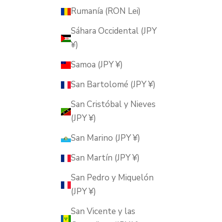
Rumanía (RON Lei)
Sáhara Occidental (JPY
¥)
Samoa (JPY ¥)
San Bartolomé (JPY ¥)
San Cristóbal y Nieves
(JPY ¥)
San Marino (JPY ¥)
San Martín (JPY ¥)
San Pedro y Miquelón
(JPY ¥)
San Vicente y las