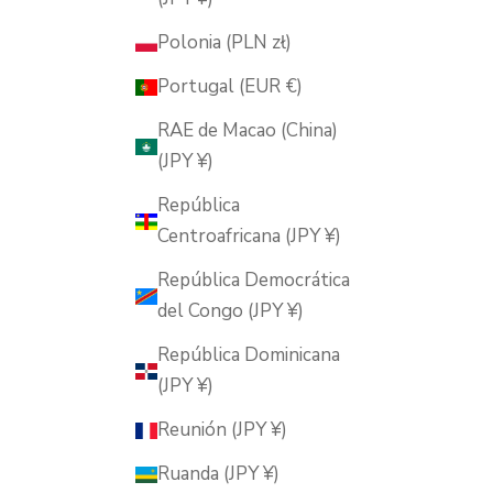
Polonia (PLN zł)
Portugal (EUR €)
RAE de Macao (China)
(JPY ¥)
República
Centroafricana (JPY ¥)
República Democrática
del Congo (JPY ¥)
República Dominicana
(JPY ¥)
Reunión (JPY ¥)
Ruanda (JPY ¥)