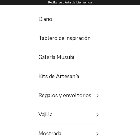
Ir al contenido
Reciba su oferta de bienvenida
Diario
Tablero de inspiración
Galería Musubi
Kits de Artesanía
Regalos y envoltorios
Vajilla
Mostrada