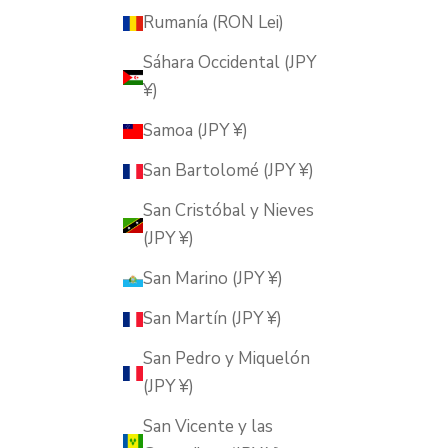
Rumanía (RON Lei)
Sáhara Occidental (JPY
¥)
Samoa (JPY ¥)
San Bartolomé (JPY ¥)
San Cristóbal y Nieves
(JPY ¥)
San Marino (JPY ¥)
San Martín (JPY ¥)
San Pedro y Miquelón
(JPY ¥)
San Vicente y las