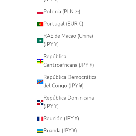
Polonia (PLN zł)
Portugal (EUR €)
RAE de Macao (China)
(JPY ¥)
República
Centroafricana (JPY ¥)
República Democrática
del Congo (JPY ¥)
República Dominicana
(JPY ¥)
Reunión (JPY ¥)
Ruanda (JPY ¥)