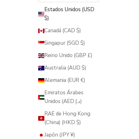
Estados Unidos (USD
$)
Canadá (CAD $)
Singapur (SGD $)
Reino Unido (GBP £)
Australia (AUD $)
Alemania (EUR €)
Emiratos Árabes
Unidos (AED د.إ)
RAE de Hong Kong
(China) (HKD $)
Japón (JPY ¥)