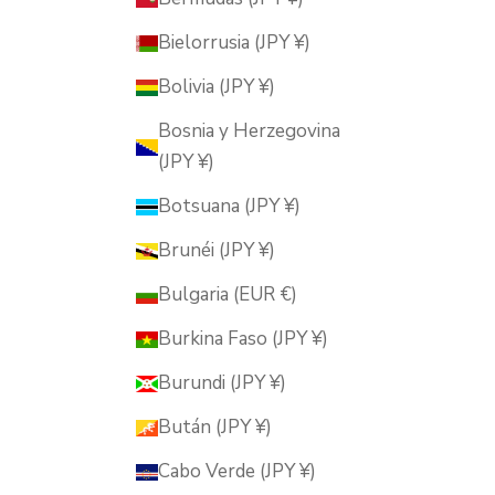
Bielorrusia (JPY ¥)
Bolivia (JPY ¥)
Bosnia y Herzegovina
(JPY ¥)
Botsuana (JPY ¥)
Brunéi (JPY ¥)
Bulgaria (EUR €)
Burkina Faso (JPY ¥)
Burundi (JPY ¥)
Bután (JPY ¥)
Cabo Verde (JPY ¥)