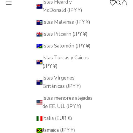
Islas Heard y
Abrir menú de navegación
Abrir b
Abrir
MUSUBI KILN
McDonald (JPY ¥)
Islas Malvinas (JPY ¥)
Islas Pitcairn (JPY ¥)
Islas Salomón (JPY ¥)
Islas Turcas y Caicos
(JPY ¥)
Islas Vírgenes
Británicas (JPY ¥)
Islas menores alejadas
de EE. UU. (JPY ¥)
Italia (EUR €)
Jamaica (JPY ¥)