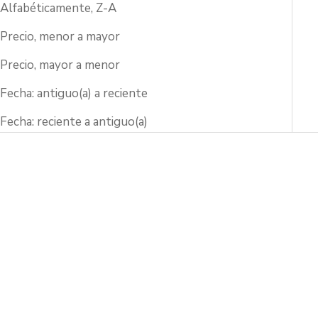
Alfabéticamente, Z-A
Precio, menor a mayor
Precio, mayor a menor
Fecha: antiguo(a) a reciente
Fecha: reciente a antiguo(a)
Añadir a la cesta
Añadir a la cesta
Copa de sake Guinomi con
Copa de sake Guinomi con