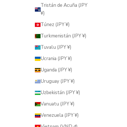
Tristán de Acuña (JPY
¥)
Túnez (JPY ¥)
Turkmenistán (JPY ¥)
Tuvalu (JPY ¥)
Ucrania (JPY ¥)
Uganda (JPY ¥)
Uruguay (JPY ¥)
Uzbekistán (JPY ¥)
Vanuatu (JPY ¥)
Venezuela (JPY ¥)
Vietnam (VND ₫)