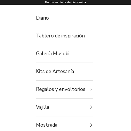
Ir al contenido
Reciba su oferta de bienvenida
Diario
Tablero de inspiración
Galería Musubi
Kits de Artesanía
Regalos y envoltorios
Vajilla
Mostrada