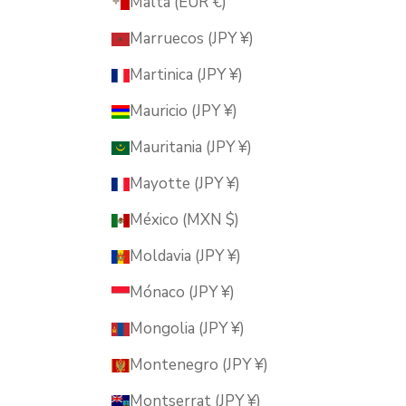
Malta (EUR €)
Marruecos (JPY ¥)
Martinica (JPY ¥)
Mauricio (JPY ¥)
Mauritania (JPY ¥)
Mayotte (JPY ¥)
México (MXN $)
Moldavia (JPY ¥)
Mónaco (JPY ¥)
Mongolia (JPY ¥)
Montenegro (JPY ¥)
Montserrat (JPY ¥)