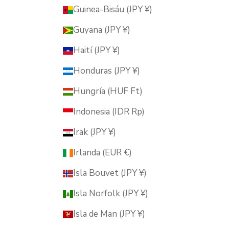
Guinea-Bisáu (JPY ¥)
Guyana (JPY ¥)
Haití (JPY ¥)
Honduras (JPY ¥)
Hungría (HUF Ft)
Indonesia (IDR Rp)
Irak (JPY ¥)
Irlanda (EUR €)
Isla Bouvet (JPY ¥)
Isla Norfolk (JPY ¥)
Isla de Man (JPY ¥)