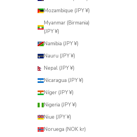
Mozambique (JPY ¥)
Myanmar (Birmania)
(JPY ¥)
Namibia (JPY ¥)
Nauru (JPY ¥)
Nepal (JPY ¥)
Nicaragua (JPY ¥)
Níger (JPY ¥)
Nigeria (JPY ¥)
Niue (JPY ¥)
Noruega (NOK kr)