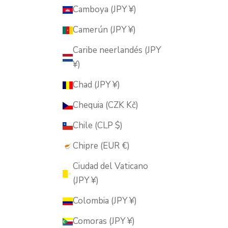
Camboya (JPY ¥)
Camerún (JPY ¥)
Caribe neerlandés (JPY
¥)
Chad (JPY ¥)
Chequia (CZK Kč)
Chile (CLP $)
Chipre (EUR €)
Ciudad del Vaticano
(JPY ¥)
Colombia (JPY ¥)
Comoras (JPY ¥)