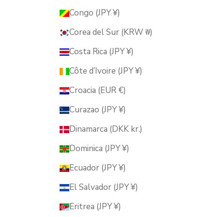
Congo (JPY ¥)
Corea del Sur (KRW ₩)
Costa Rica (JPY ¥)
Côte d’Ivoire (JPY ¥)
Croacia (EUR €)
Curazao (JPY ¥)
Dinamarca (DKK kr.)
Dominica (JPY ¥)
Ecuador (JPY ¥)
El Salvador (JPY ¥)
Eritrea (JPY ¥)